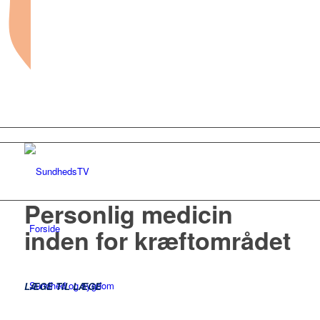
Personlig medicin
Forside
inden for kræftområdet
Sundhed og sygdom
LÆGE TIL LÆGE