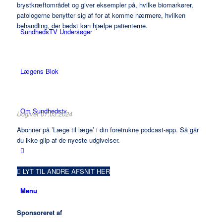
brystkræftområdet og giver eksempler på, hvilke biomarkører,
patologerne benytter sig af for at komme nærmere, hvilken
behandling, der bedst kan hjælpe patienterne.
SundhedsTV Undersøger
Lægens Blok
Om Sundhedstv
Udgivet 07.03.2024
Abonner på ’Læge til læge’ i din foretrukne podcast-app. Så går
du ikke glip af de nyeste udgivelser.
LYT TIL ANDRE AFSNIT HER
Menu
Sponsoreret af