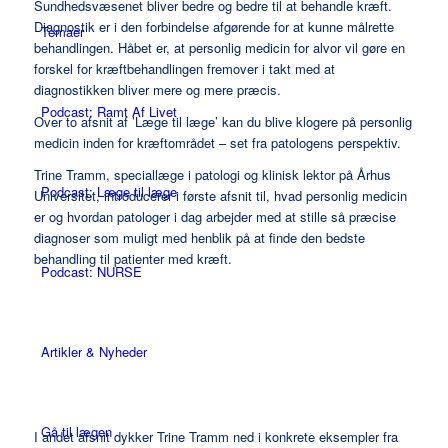
Sundhedsvæsenet bliver bedre og bedre til at behandle kræft.
Diagnostik er i den forbindelse afgørende for at kunne målrette
Temaer
behandlingen. Håbet er, at personlig medicin for alvor vil gøre en
forskel for kræftbehandlingen fremover i takt med at
diagnostikken bliver mere og mere præcis.
Podcast: Ramt Af Livet
Over to afsnit af ’Læge til læge’ kan du blive klogere på personlig
medicin inden for kræftområdet – set fra patologens perspektiv.
Trine Tramm, speciallæge i patologi og klinisk lektor på Århus
Podcast: Læge til læge
Universitet, introducerer i første afsnit til, hvad personlig medicin
er og hvordan patologer i dag arbejder med at stille så præcise
diagnoser som muligt med henblik på at finde den bedste
behandling til patienter med kræft.
Podcast: NURSE
Artikler & Nyheder
Gå til lægen
I andet afsnit dykker Trine Tramm ned i konkrete eksempler fra