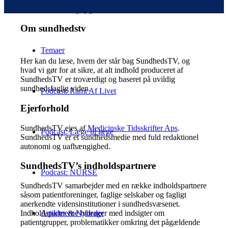
Sundhed og sygdom
Om sundhedstv
Temaer
Her kan du læse, hvem der står bag SundhedsTV, og
hvad vi gør for at sikre, at alt indhold produceret af
SundhedsTV er troværdigt og baseret på uvildig
sundhedsfaglig viden.
Podcast: Ramt Af Livet
Ejerforhold
SundhedsTV ejes af
Medicinske Tidsskrifter Aps
.
Podcast: Læge til læge
SundhedsTV er et sundhedsmedie med fuld redaktionel
autonomi og uafhængighed.
SundhedsTV’s indholdspartnere
Podcast: NURSE
SundhedsTV samarbejder med en række indholdspartnere
såsom patientforeninger, faglige selskaber og fagligt
anerkendte vidensinstitutioner i sundhedsvæsenet.
Artikler & Nyheder
Indholdspartnerne bidrager med indsigter om
patientgrupper, problematikker omkring det pågældende