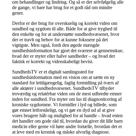
om behandlinger og lindring. Og så er der selvfølgelig alle
de gange, vi bare har brug for et godt råd om mindre
gener.
Derfor er der brug for overskuelig og korrekt viden om
sundhed og sygdom til alle. Både for at give tryghed til
den enkelte og for at understøtte sundhedsvæsenet, hvor
der er travlt og behov for at kunne fokusere på det
vigtigste. Men også, fordi den øgede mængde
sundhedsinformation har gjort det sværere at gennemskue,
hvad der er myter eller halve sandheder – og hvad der
faktisk er korrekt og videnskabeligt bevist.
SundhedsTV er et digitalt samlingssted for
sundhedsinformation med en vision om at sætte en ny
standard for lettilgængelig, faglig formidling på tværs af
alle aktører i sundhedsvæsenet. SundhedsTV tilbyder
troværdig og relatérbar viden om de mest udbredte emner
inden for sundhed. Fra myter om lus til diagnosticering af
kroniske sygdomme. Vi formidler i lyd og billede, som
gør emnet letforståeligt, og vi gør en dyd ud af at give
vores brugere håb og mulighed for at handle – hvad enten
det handler om gode råd til, hvordan du giver dit lille barn
medicin eller gerne vil høre andre fortælle, hvordan det er
at leve med en kronisk og måske alvorlig diagnose.