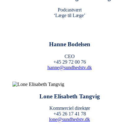
Podcastvært
‘Læge til Læge’
Hanne Bodelsen
CEO
+45 29 72 00 76
hanne@sundhedstv.dk
Lone Elisabeth Tangvig
Kommerciel direktør
+45 26 17 41 78
lone@sundhedstv.dk