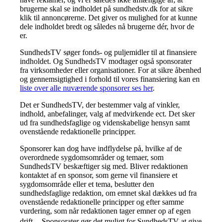
brugerne skal se indholdet på sundhedstv.dk for at sikre
klik til annoncørerne. Det giver os mulighed for at kunne
dele indholdet bredt og således nå brugerne dér, hvor de
er.
SundhedsTV søger fonds- og puljemidler til at finansiere
indholdet. Og SundhedsTV modtager også sponsorater
fra virksomheder eller organisationer. For at sikre åbenhed
og gennemsigtighed i forhold til vores finansiering kan en
liste over alle nuværende sponsorer ses her
.
Det er SundhedsTV, der bestemmer valg af vinkler,
indhold, anbefalinger, valg af medvirkende ect. Det sker
ud fra sundhedsfaglige og videnskabelige hensyn samt
ovenstående redaktionelle principper.
Sponsorer kan dog have indflydelse på, hvilke af de
overordnede sygdomsområder og temaer, som
SundhedsTV beskæftiger sig med. Bliver redaktionen
kontaktet af en sponsor, som gerne vil finansiere et
sygdomsområde eller et tema, beslutter den
sundhedsfaglige redaktion, om emnet skal dækkes ud fra
ovenstående redaktionelle principper og efter samme
vurdering, som når redaktionen tager emner op af egen
drift. Sponsorater gør det muligt for SundhedsTV at give