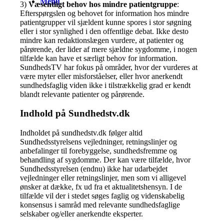
Menu
3)
Væsentligt behov hos mindre patientgruppe
:
Efterspørgslen og behovet for information hos mindre
patientgrupper vil sjældent kunne spores i stor søgning
eller i stor synlighed i den offentlige debat. Ikke desto
mindre kan redaktionslægen vurdere, at patienter og
pårørende, der lider af mere sjældne sygdomme, i nogen
tilfælde kan have et særligt behov for information.
SundhedsTV har fokus på områder, hvor der vurderes at
være myter eller misforståelser, eller hvor anerkendt
sundhedsfaglig viden ikke i tilstrækkelig grad er kendt
blandt relevante patienter og pårørende.
Indhold på Sundhedstv.dk
Indholdet på sundhedstv.dk følger altid
Sundhedsstyrelsens vejledninger, retningslinjer og
anbefalinger til forebyggelse, sundhedsfremme og
behandling af sygdomme. Der kan være tilfælde, hvor
Sundhedsstyrelsen (endnu) ikke har udarbejdet
vejledninger eller retningslinjer, men som vi alligevel
ønsker at dække, fx ud fra et aktualitetshensyn. I de
tilfælde vil der i stedet søges faglig og videnskabelig
konsensus i samråd med relevante sundhedsfaglige
selskaber og/eller anerkendte eksperter.