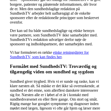
borgere, patienter og pårørende informationen, dér hvor
de er. Men den sundhedsfaglige redaktion på
SundhedsTV arbejder helt uafhængigt af de enkelte
sponsorer efter de redaktionelle principper som beskrevet
ovenfor.
Der kan ud fra både sundhedsfaglige og etiske hensyn
være partnere, som SundhedsTV ikke samarbejder med.
SundhedsTVs redaktion udvælger derfor nøje de
sponsorer og indholdspartnere, der samarbejdes med.
Vi har formuleret en række
etiske retningslinjer for
SundhedsTV, som kan findes her
.
Formålet med SundhedsTV: Troværdig og
tilgængelig viden om sundhed og sygdom
Sundhed giver tryghed. Hvis vi er sunde og raske, kan vi
klare næsten alt. Så måske er det ikke så overraskende, at
sundhed er det emne, som allerflest danskere interesserer
sig for. Næsten alle er i løbet af et år i kontakt med
sundhedsvæsenet en eller flere gange. Om stort og småt.
Rigtig mange har googlet symptomer og diagnoser inden
mødet med lægen, ligesom vi ofte går hjem og læser mere