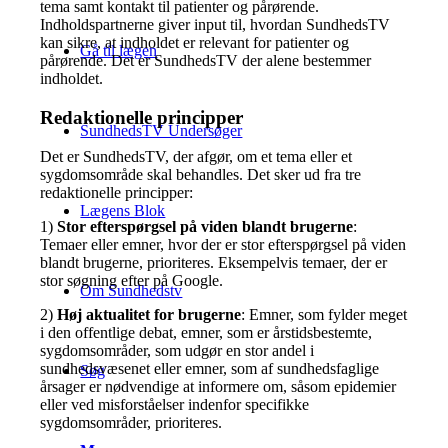
tema samt kontakt til patienter og pårørende.
Indholdspartnerne giver input til, hvordan SundhedsTV
kan sikre, at indholdet er relevant for patienter og
Gå til lægen
pårørende. Det er SundhedsTV der alene bestemmer
indholdet.
Redaktionelle principper
SundhedsTV Undersøger
Det er SundhedsTV, der afgør, om et tema eller et
sygdomsområde skal behandles. Det sker ud fra tre
redaktionelle principper:
Lægens Blok
1)
Stor efterspørgsel på viden blandt brugerne
:
Temaer eller emner, hvor der er stor efterspørgsel på viden
blandt brugerne, prioriteres. Eksempelvis temaer, der er
stor søgning efter på Google.
Om Sundhedstv
2)
Høj aktualitet for brugerne
: Emner, som fylder meget
i den offentlige debat, emner, som er årstidsbestemte,
sygdomsområder, som udgør en stor andel i
sundhedsvæsenet eller emner, som af sundhedsfaglige
Søg
årsager er nødvendige at informere om, såsom epidemier
eller ved misforståelser indenfor specifikke
sygdomsområder, prioriteres.