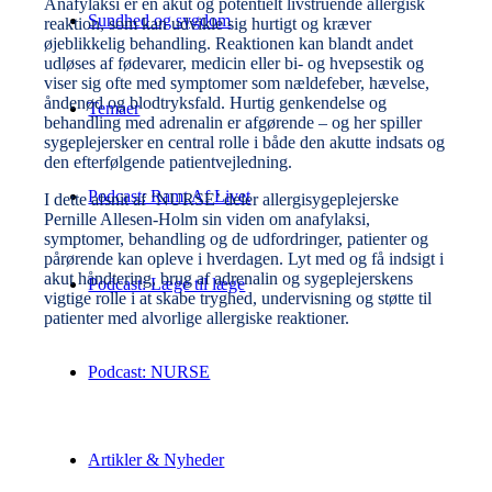
Anafylaksi er en akut og potentielt livstruende allergisk
Sundhed og sygdom
reaktion, som kan udvikle sig hurtigt og kræver
øjeblikkelig behandling. Reaktionen kan blandt andet
udløses af fødevarer, medicin eller bi- og hvepsestik og
viser sig ofte med symptomer som nældefeber, hævelse,
åndenød og blodtryksfald. Hurtig genkendelse og
Temaer
behandling med adrenalin er afgørende – og her spiller
sygeplejersker en central rolle i både den akutte indsats og
den efterfølgende patientvejledning.
Podcast: Ramt Af Livet
I dette afsnit af ‘NURSE’ deler allergisygeplejerske
Pernille Allesen-Holm sin viden om anafylaksi,
symptomer, behandling og de udfordringer, patienter og
pårørende kan opleve i hverdagen. Lyt med og få indsigt i
akut håndtering, brug af adrenalin og sygeplejerskens
Podcast: Læge til læge
vigtige rolle i at skabe tryghed, undervisning og støtte til
patienter med alvorlige allergiske reaktioner.
Podcast: NURSE
Artikler & Nyheder