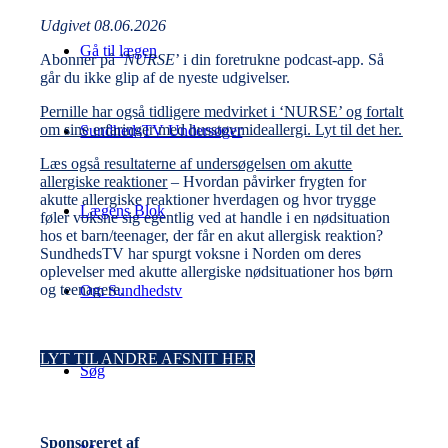
Udgivet 08.06.2026
Gå til lægen
Abonner p
å ’
NURSE
’ i din foretrukne podcast-app. Så
går du ikke glip af de nyeste udgivelser.
Pernille har også tidligere medvirket i ‘NURSE’ og fortalt
om sine erfaringer med husstøvmideallergi. Lyt til det her.
SundhedsTV Undersøger
Læs også resultaterne af undersøgelsen om akutte
allergiske reaktioner
–
Hvordan påvirker frygten for
akutte allergiske reaktioner hverdagen og hvor trygge
Lægens Blok
føler voksne sig egentlig ved at handle i en nødsituation
hos et barn/teenager, der får en akut allergisk reaktion?
SundhedsTV har spurgt voksne i Norden om deres
oplevelser med akutte allergiske nødsituationer hos børn
og teenagere.
Om Sundhedstv
LYT TIL ANDRE AFSNIT HER
Søg
Sponsoreret af