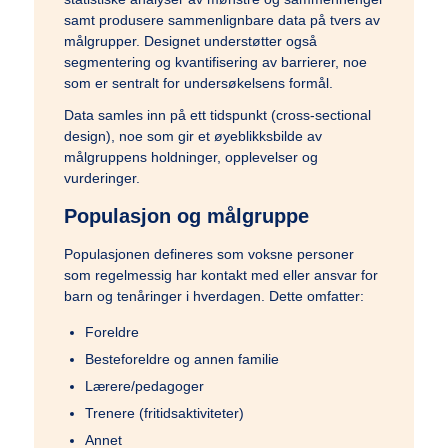
samt produsere sammenlignbare data på tvers av
målgrupper. Designet understøtter også
segmentering og kvantifisering av barrierer, noe
SundhedsTV Undersøger
som er sentralt for undersøkelsens formål.
Data samles inn på ett tidspunkt (cross-sectional
design), noe som gir et øyeblikksbilde av
Lægens Blok
målgruppens holdninger, opplevelser og
vurderinger.
Populasjon og målgruppe
Om Sundhedstv
Populasjonen defineres som voksne personer
som regelmessig har kontakt med eller ansvar for
barn og tenåringer i hverdagen. Dette omfatter:
Foreldre
Besteforeldre og annen familie
Menu
Lærere/pedagoger
Trenere (fritidsaktiviteter)
Annet