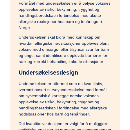
Formålet med undersøkelsen er å belyse voksnes
Temaer
opplevelse av risiko, bekymring, trygghet og
handlingsberedskap i forbindelse med akutte
allergiske reaksjoner hos barn og tenåringer i
Norge.
Podcast: Ramt Af Livet
Undersøkelsen skal bidra med kunnskap om
hvordan allergiske nødsituasjoner oppleves blant
voksne med omsorgs- eller tilsynsansvar for barn
Podcast: Læge til læge
og unge, samt identifisere opplevde barrierer for
rask og korrekt behandling i akutte situasjoner.
Undersøkelsesdesign
Podcast: NURSE
Undersøkelsen er utformet som en kvantitativ,
tverrsnittbasert surveyundersøkelse med formål
om systematisk å kartlegge norske voksnes
Artikler & Nyheder
opplevelse av risiko, bekymring, trygghet og
handlingsberedskap i forbindelse med allergiske
nødsituasjoner hos barn og tenåringer.
Det kvantitative designet er valgt for å muliggjøre
Gå til lægen
statistiske analyser av mønstre og sammenhenger