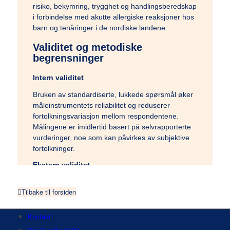
risiko, bekymring, trygghet og handlingsberedskap
i forbindelse med akutte allergiske reaksjoner hos
barn og tenåringer i de nordiske landene.
Validitet og metodiske
begrensninger
Intern validitet
Bruken av standardiserte, lukkede spørsmål øker
måleinstrumentets reliabilitet og reduserer
fortolkningsvariasjon mellom respondentene.
Målingene er imidlertid basert på selvrapporterte
vurderinger, noe som kan påvirkes av subjektive
fortolkninger.
Ekstern validitet
Rekruttering via sosiale medier innebærer risiko
Tilbake til forsiden
for selvseleksjon, der personer med særlig
interesse for allergi eller helse kan være
overrepresentert. Det kan også forekomme
Kontakt
skjevheter knyttet til kjønn, alder og digital atferd.