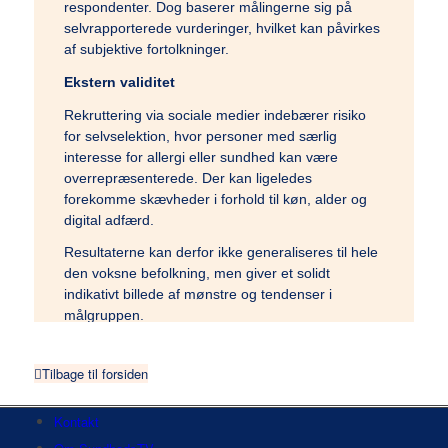
respondenter. Dog baserer målingerne sig på
selvrapporterede vurderinger, hvilket kan påvirkes
af subjektive fortolkninger.
Ekstern validitet
Rekruttering via sociale medier indebærer risiko
for selvselektion, hvor personer med særlig
interesse for allergi eller sundhed kan være
overrepræsenterede. Der kan ligeledes
forekomme skævheder i forhold til køn, alder og
digital adfærd.
Resultaterne kan derfor ikke generaliseres til hele
den voksne befolkning, men giver et solidt
indikativt billede af mønstre og tendenser i
målgruppen.
Social desirability bias
Tilbage til forsiden
Respondenter kan have tendens til at overvurdere
egen handleparathed i akutte situationer.
Kontakt
Inklusionen af spørgsmål om frygt og barrierer
bidrager til at nuancere dette billede og reducere