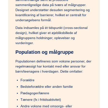
sammenlignelige data på tværs af målgrupper.
Designet understøtter desuden segmentering og
kvantificering af barrierer, hvilket er centralt for
SundhedsTV Undersøger
undersøgelsens formål.
Data indsamles på ét tidspunkt (cross-sectional
design), hvilket giver et øjebliksbillede af
Lægens Blok
målgruppens holdninger, oplevelser og
vurderinger.
Population og målgruppe
Om Sundhedstv
Populationen defineres som voksne personer, der
regelmæssigt har kontakt med eller ansvar for
børn/teenagere i hverdagen. Dette omfatter:
Forældre
Bedsteforældre eller anden familie
Menu
Pædagoger/lærere
Tænere (fx i fritidsaktivitet)
Andre voksne med omsorgs- eller