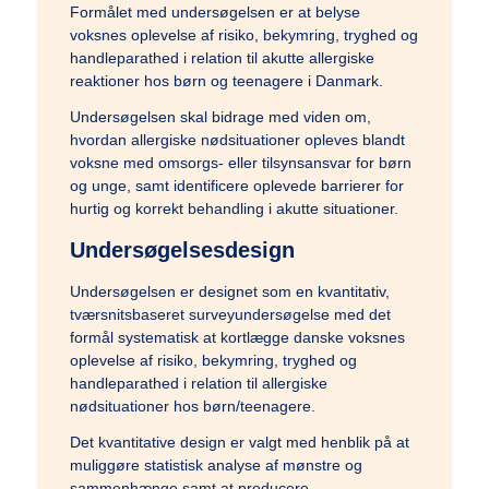
Formålet med undersøgelsen er at belyse
Temaer
voksnes oplevelse af risiko, bekymring, tryghed og
handleparathed i relation til akutte allergiske
reaktioner hos børn og teenagere i Danmark.
Undersøgelsen skal bidrage med viden om,
Podcast: Ramt Af Livet
hvordan allergiske nødsituationer opleves blandt
voksne med omsorgs- eller tilsynsansvar for børn
og unge, samt identificere oplevede barrierer for
Podcast: Læge til læge
hurtig og korrekt behandling i akutte situationer.
Undersøgelsesdesign
Undersøgelsen er designet som en kvantitativ,
Podcast: NURSE
tværsnitsbaseret surveyundersøgelse med det
formål systematisk at kortlægge danske voksnes
oplevelse af risiko, bekymring, tryghed og
Artikler & Nyheder
handleparathed i relation til allergiske
nødsituationer hos børn/teenagere.
Det kvantitative design er valgt med henblik på at
muliggøre statistisk analyse af mønstre og
Gå til lægen
sammenhænge samt at producere