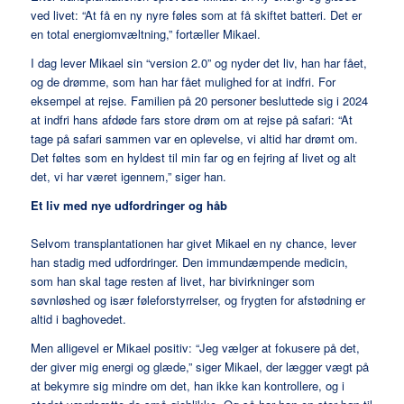
ved livet: “At få en ny nyre føles som at få skiftet batteri. Det er
en total energiomvæltning,” fortæller Mikael.
I dag lever Mikael sin “version 2.0” og nyder det liv, han har fået,
og de drømme, som han har fået mulighed for at indfri. For
eksempel at rejse. Familien på 20 personer besluttede sig i 2024
at indfri hans afdøde fars store drøm om at rejse på safari: “At
tage på safari sammen var en oplevelse, vi altid har drømt om.
Det føltes som en hyldest til min far og en fejring af livet og alt
det, vi har været igennem,” siger han.
Et liv med nye udfordringer og håb
Selvom transplantationen har givet Mikael en ny chance, lever
han stadig med udfordringer. Den immundæmpende medicin,
som han skal tage resten af livet, har bivirkninger som
søvnløshed og især føleforstyrrelser, og frygten for afstødning er
altid i baghovedet.
Men alligevel er Mikael positiv: “Jeg vælger at fokusere på det,
der giver mig energi og glæde,” siger Mikael, der lægger vægt på
at bekymre sig mindre om det, han ikke kan kontrollere, og i