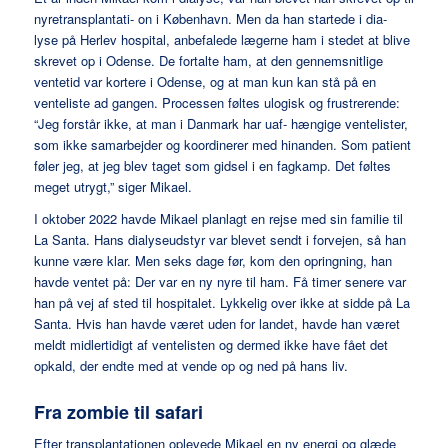
nyretransplantati- on i København. Men da han startede i dia-
lyse på Herlev hospital, anbefalede lægerne ham i stedet at blive
skrevet op i Odense. De fortalte ham, at den gennemsnitlige
ventetid var kortere i Odense, og at man kun kan stå på en
venteliste ad gangen. Processen føltes ulogisk og frustrerende:
“Jeg forstår ikke, at man i Danmark har uaf- hængige ventelister,
som ikke samarbejder og koordinerer med hinanden. Som patient
føler jeg, at jeg blev taget som gidsel i en fagkamp. Det føltes
meget utrygt,” siger Mikael.
I oktober 2022 havde Mikael planlagt en rejse med sin familie til
La Santa. Hans dialyseudstyr var blevet sendt i forvejen, så han
kunne være klar. Men seks dage før, kom den opringning, han
havde ventet på: Der var en ny nyre til ham. Få timer senere var
han på vej af sted til hospitalet. Lykkelig over ikke at sidde på La
Santa. Hvis han havde været uden for landet, havde han været
meldt midlertidigt af ventelisten og dermed ikke have fået det
opkald, der endte med at vende op og ned på hans liv.
Fra zombie til safari
Efter transplantationen oplevede Mikael en ny energi og glæde