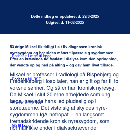
Temaer
Dette indlæg er opdateret d. 29/3-2025
Udgivet d. 11-02-2025
Podcast: Ramt Af Livet
53-årige Mikael fik tidligt i sit liv diagnosen kronisk
nyresygdom og har siden måttet tilpasse sig sygdommen.
Podcast: Læge til læge
Efter en krævende tid fastlåst i dialyse kom den opringning,
der vendte op og ned på alting – og gav ham livet tilbage.
Mikael er professor i radiologi på Bispebjerg og
Podcast: NURSE
Frederiksberg Hospitaler, han er gift og far til to
voksne sønner. Og så er han kronisk nyresyg.
Da Mikael i slut 20’erne arbejdede som ung
læge, hævede hans led pludselig op i
Artikler & Nyheder
storetæerne. Det viste sig at skyldes nyre-
sygdommen IgA-nefropati – en langsomt
fremadskridende kronisk nyresygdom, som
Gå til lægen
normalt ikke ender i dialysekrævende