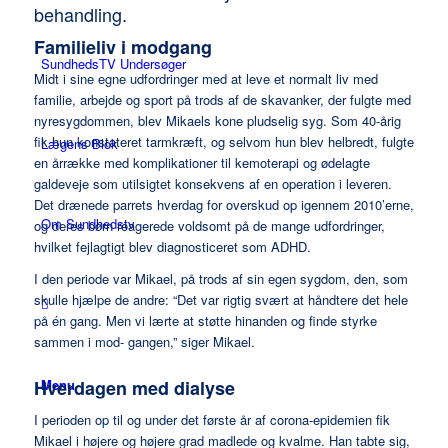
behandling.
Familieliv i modgang
SundhedsTV Undersøger
Midt i sine egne udfordringer med at leve et normalt liv med
familie, arbejde og sport på trods af de skavanker, der fulgte med
nyresygdommen, blev Mikaels kone pludselig syg. Som 40-årig
fik hun konstateret tarmkræft, og selvom hun blev helbredt, fulgte
Lægens Blok
en årrække med komplikationer til kemoterapi og ødelagte
galdeveje som utilsigtet konsekvens af en operation i leveren.
Det drænede parrets hverdag for overskud op igennem 2010’erne,
Om Sundhedstv
og deres børn reagerede voldsomt på de mange udfordringer,
hvilket fejlagtigt blev diagnosticeret som ADHD.
I den periode var Mikael, på trods af sin egen sygdom, den, som
skulle hjælpe de andre: “Det var rigtig svært at håndtere det hele
på én gang. Men vi lærte at støtte hinanden og finde styrke
sammen i mod- gangen,” siger Mikael.
Menu
Hverdagen med dialyse
I perioden op til og under det første år af corona-epidemien fik
Mikael i højere og højere grad madlede og kvalme. Han tabte sig,