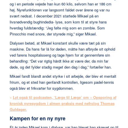
og i en periode vejede han kun 60 kilo, selvom han er 186 cm
høj. Nyrefunktionen var langsomt faldet over årene og var nu
svært nedsat. I december 2021 startede Mikael på en
livsnødvendig bughindedia- lyse, som kom til at styre hans
hverdag fuldstændig: “Jeg følte mig som en zombie. Som
Pinocchio med snore, der styrede mig,” siger Mikael.
Dialysen betød, at Mikael konstant skulle være tæt på sin
maskine. Da hans far lå for døden, måtte han afbryde sit ophold
ved farens hospitalsseng og tage hjem for at gennemføre sin
behandling: “Det var rigtig hårdt ikke at være der, da min far
døde, og det fylder stadig meget den dag i dag,” fortæller han.
Mikael fandt blandt andet styrke i sit arbejde, der blev et mentalt
frirum, og et sted han genfandt kontrollen, ligesom padel-tennis
også blev et frikvarter for sygdommen.
»
Lyt også til podcasten, ‘Læge til Læge’ om – Opsporing af
kronisk nyresygdom i almen praksis med nefrolog Thomas
Guldager
.
Kampen for en ny nyre
Et år inden Mikael kom i dialyse, var han blevet han skrevet op til