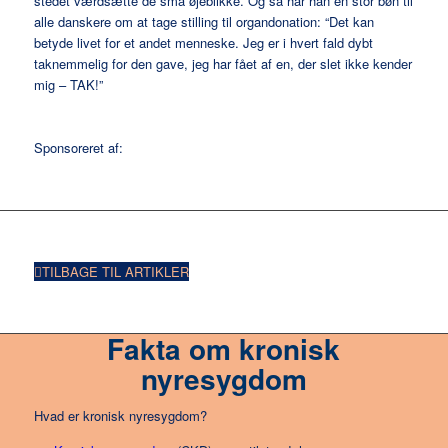
stedet værdsætte de små øjeblikke.
Og så har han en stor bøn til
alle danskere om at tage stilling til organdonation: “Det kan
betyde livet for et andet menneske. Jeg er i hvert fald dybt
taknemmelig for den gave, jeg har fået af en, der slet ikke kender
mig – TAK!”
Sponsoreret af:
TILBAGE TIL ARTIKLER
Fakta om kronisk
nyresygdom
Hvad er kronisk nyresygdom?