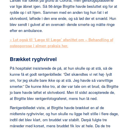
Landet var lukket på grund af Corona, men genbrugspladserne
var lige åbnet igen. Så 56-årige Birgitte havde besluttet sig for at
rydde op i sit hjem. Sammen med en anden tog hun fat i et
skrivebord, løftede i den ene ende, og så lød der et smæld. Hun
blev sendt i gulvet af en overvæl- dende smerte og måtte ringe
efter en ambulance.
» Lyt også til ‘Læge til Læge’ afsnittet om – Behandling af
osteoporose i almen praksis her.
Brækket ryghvirvel
På hospitalet insisterede de på, at hun skulle op at stå, så de
kunne få et godt røntgenbillede: “Det skændtes vi ret høj- lydt
om, for jeg skulle bare ikke op at stå. Jeg havde så vanvittige
smerter.” De kunne ikke tro, at der var tale om et brud, da Birgitte
jo bare havde løftet et skrivebord. Men til sidst accepterede de,
at Birgitte blev røntgenfotograferet, mens hun lå ned.
Røntgenbilledet viste, at Birgitte havde brækket en af de
midterste ryghvirvler,
og hun skulle nu ligge helt stille i flere dage,
indtil det blev klart, om bruddet
var stabilt. Derpå fulgte tre
måneder med korset, mens bruddet fik lov at hele. Da de tre