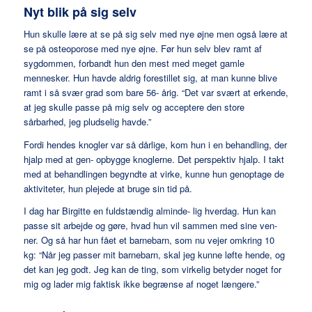
Nyt blik på sig selv
Hun skulle lære at se på sig selv med nye øjne men også lære at
se på osteoporose med nye øjne. Før hun selv blev ramt af
sygdommen, forbandt hun den mest med meget gamle
mennesker. Hun havde aldrig forestillet sig, at man kunne blive
ramt i så svær grad som bare 56- årig. “Det var svært at erkende,
at jeg skulle passe på mig selv og acceptere den store
sårbarhed, jeg pludselig havde.”
Fordi hendes knogler var så dårlige, kom hun i en behandling, der
hjalp med at gen- opbygge knoglerne. Det perspektiv hjalp. I takt
med at behandlingen begyndte at virke, kunne hun genoptage de
aktiviteter, hun plejede at bruge sin tid på.
I dag har Birgitte en fuldstændig alminde- lig hverdag. Hun kan
passe sit arbejde og gøre, hvad hun vil sammen med sine ven-
ner. Og så har hun fået et barnebarn, som nu vejer omkring 10
kg: “Når jeg passer mit barnebarn, skal jeg kunne løfte hende, og
det kan jeg godt. Jeg kan de ting, som virkelig betyder noget for
mig og lader mig faktisk ikke begrænse af noget længere.”