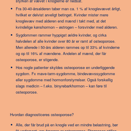
styrken af vævet i knoglerne er nedsat.
Fra 30-40-årsalderen taber man ca. 1 % af knoglevævet årligt,
hvilket er delvist arveligt betinget. Kvinder mister mere
knoglevæv med alderen end mænd i takt med, at det
kvindelige kønshormon – østrogen – forsvinder med alderen.
Sygdommen rammer hyppigst ældre kvinder, og cirka
halvdelen af alle kvinder over 80 år er ramt af osteoporose.
Men allerede i 50-års alderen rammes op til 33% af kvinderne
og op til 16% af mændene. Andelen af mænd, der får
osteoporose, er stigende.
Hos nogle patienter skyldes osteoporose en underliggende
sygdom. Fx mave-tarm-sygdomme, bindevævssygdomme
eller sygdomme med hormonforstyrrelser. Også forskellig
slags medicin – f.eks. binyrebarkhormon – kan føre til
osteoporose.
Hvordan diagnosticeres osteoporose?
Alle, der får brud på en knogle ved en mindre belastning, bør
få undersøgt, om årsagen er osteoporose. Diagnosen stilles