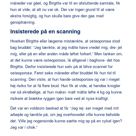
måneder var gået, og Birgitte var til en afsluttende samtale, fik
hun at vide, at alt nu var ok. Der var ingen grund til at være
ekstra forsigtig, og hun skulle bare give den gas med
genoptræning.
Insisterede på en scanning
Hverken Birgitte eller lægerne mistænkte, at osteoporose stod
bag bruddet: “Jeg tænkte, at jeg måtte have vredet mig, dre- jet
mig, eller på en eller anden måde løftet forkert.” Men tanken om,
at det kunne være osteoporose, lå alligevel i baghove- det hos
Birgitte. Derfor insisterede hun selv på at blive scannet for
osteoporose. Først seks måneder efter bruddet fik hun tid til
scanning. Den viste, at hun havde osteoporose og var i meget
høj risiko for at få flere brud. Hun fik at vide, at hendes knogler
var så skrøbelige, at hun maksi- malt måtte løfte 4 kg og kunne
risikere at brække ryggen igen bare ved at nyse kraftigt.
Det var en voldsom besked at få: “Jeg rej- ser meget med mit
arbejde og tænkte på, om jeg overhovedet ville kunne beholde
det. Ville jeg nogensinde kunne sætte mig op på en cykel igen?
Jeg var i chok.”