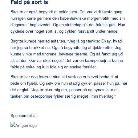
Fald på sort is
Birgitte er også begyndt at cykle igen. Det var vildt første gang,
hun igen kørte gennem den københavnske morgentrafik med sin
diagnose i baghovedet. Og en vinterdag gik det faktisk galt. Hun
cyklede over noget sort is, og cyklen forsvandt under hende.
Birgitte kurede hen ad asfalten. “Jeg lå og tænkte: Okay, hvad
har jeg så brækket nu. Og så begyndte jeg at tjekke efter. Jeg
kunne vinke med fingrene, bevæge tæerne. Og så fandt jeg ud
af, at der ikke var sket noget.” Det var en kæmpe sejr at kunne
falde på cykel og kun føle sig en anelse forslået.
Birgitte har dog foræret sine ski væk og er blevet bedre til at
bede om hjælp. Og selv om hun stadig cykler, passer hun på, når
det er glat: “Jeg tænker mig om, passer på og synes ikke at
tanken om osteoporose fylder særlig meget i min hverdag.”
Sponsoreret af: