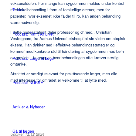
voksenalderen. For mange kan sygdommen holdes under kontrol
Temaer
med lokalbehandling i form af forskellige cremer, men for
patienter, hvor eksemet ikke falder til ro, kan anden behandling
være nødvendig.
I dette podcastafsnit deler professor og dr.med., Christian
Podcast: Ramt Af Livet
Vestergaard, fra Aarhus Universitetshospital sin viden om atopisk
eksem. Han dykker ned i effektive behandlingsstrategier og
kommer med konkrete råd til håndtering af sygdommen hos børn
og gravide – to grupper, hvor behandlingen ofte kræver særlig
Podcast: Læge til læge
omtanke.
Afsnittet er særligt relevant for praktiserende læger, men alle
med interesse for området er velkomne til at lytte med.
Podcast: NURSE
Artikler & Nyheder
Gå til lægen
Udgivet 12.12.2024