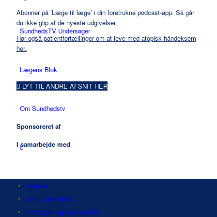
Abonner på ’Læge til læge’ i din foretrukne podcast-app. Så går
du ikke glip af de nyeste udgivelser.
SundhedsTV Undersøger
Hør også patientfortællinger om at leve med atopisk håndeksem
her.
Lægens Blok
LYT TIL ANDRE AFSNIT HER
Om Sundhedstv
Sponsoreret af
I samarbejde med
Kontakt
Menu
Om SundhedsTV
Privatlivs- og cookiepolitik