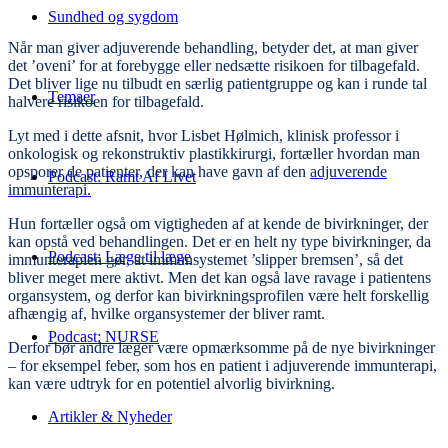
Sundhed og sygdom
Når man giver adjuverende behandling, betyder det, at man giver
det ’oveni’ for at forebygge eller nedsætte risikoen for tilbagefald.
Det bliver lige nu tilbudt en særlig patientgruppe og kan i runde tal
Temaer
halvere risikoen for tilbagefald.
Lyt med i dette afsnit, hvor Lisbet Hølmich, klinisk professor i
onkologisk og rekonstruktiv plastikkirurgi, fortæller hvordan man
opsporer de patienter, der kan have gavn af den
adjuverende
Podcast: Ramt Af Livet
immunterapi.
Hun fortæller også om vigtigheden af at kende de bivirkninger, der
kan opstå ved behandlingen. Det er en helt ny type bivirkninger, da
Podcast: Læge til læge
immunterapien gør, at immunsystemet ’slipper bremsen’, så det
bliver meget mere aktivt. Men det kan også lave ravage i patientens
organsystem, og derfor kan bivirkningsprofilen være helt forskellig
afhængig af, hvilke organsystemer der bliver ramt.
Podcast: NURSE
Derfor bør andre læger være opmærksomme på de nye bivirkninger
– for eksempel feber, som hos en patient i adjuverende immunterapi,
kan være udtryk for en potentiel alvorlig bivirkning.
Artikler & Nyheder