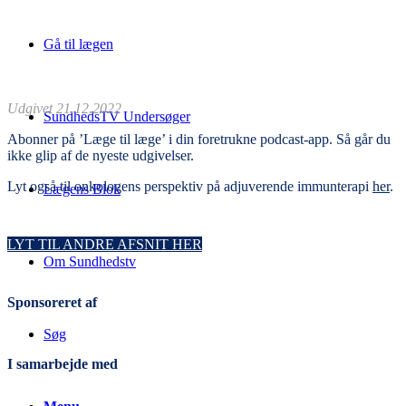
Gå til lægen
Udgivet 21.12.2022
SundhedsTV Undersøger
Abonner på ’Læge til
læge’
i din foretrukne podcast-app. Så går du
ikke glip af de nyeste udgivelser.
Lyt også til onkologens perspektiv på adjuverende immunterapi
her
.
Lægens Blok
LYT TIL ANDRE AFSNIT HER
Om Sundhedstv
Sponsoreret af
Søg
I samarbejde med