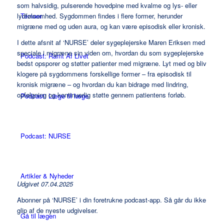
som halvsidig, pulserende hovedpine med kvalme og lys- eller
Temaer
lydfølsomhed. Sygdommen findes i flere former, herunder
migræne med og uden aura, og kan være episodisk eller kronisk.
I dette afsnit af ‘
NURSE
’ deler sygeplejerske Maren Eriksen med
speciale i migræne sin viden om, hvordan du som sygeplejerske
Podcast: Ramt Af Livet
bedst opsporer og støtter patienter med migræne. Lyt med og bliv
klogere på sygdommens forskellige former – fra episodisk til
kronisk migræne – og hvordan du kan bidrage med lindring,
opfølgning og kontinuerlig støtte gennem patientens forløb.
Podcast: Læge til læge
Podcast: NURSE
Artikler & Nyheder
Udgivet 07.04.2025
Abonner på ‘NURSE’ i din foretrukne podcast-app. Så går du ikke
glip af de nyeste udgivelser.
Gå til lægen