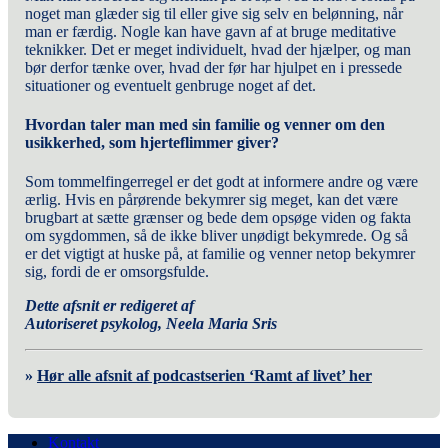
noget man glæder sig til eller give sig selv en belønning, når
man er færdig. Nogle kan have gavn af at bruge meditative
teknikker. Det er meget individuelt, hvad der hjælper, og man
bør derfor tænke over, hvad der før har hjulpet en i pressede
situationer og eventuelt genbruge noget af det.
Hvordan taler man med sin familie og venner om den
usikkerhed, som hjerteflimmer giver?
Som tommelfingerregel er det godt at informere andre og være
ærlig.
Hvis en pårørende bekymrer sig meget, kan det være
brugbart at sætte grænser og bede dem opsøge viden og fakta
om sygdommen, så de ikke bliver unødigt bekymrede. Og så
er det vigtigt at huske på, at familie og venner netop bekymrer
sig, fordi de er omsorgsfulde.
Dette afsnit er redigeret af
Autoriseret psykolog, Neela Maria Sris
»
H
ør alle afsnit af podcastserien ‘Ramt af livet’ her
Kontakt