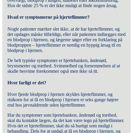
overvægt, blodprop i lungen, diabetes eller alkoholmisbrug.
Hos de sidste 25 % er det ikke muligt at finde nogen årsag.
Hvad er symptomerne på hjerteflimmer?
Nogle patienter mærker slet ikke, at de har hjerteflimmer, og
det opdages måske tilfældigt, eller når patienten indlægges med
en blodprop i hjernen, og lægerne søger efter en forklaring på
blodproppen – hjerteflimmer er nemlig en hyppig årsag til en
blodprop i hjernen.
De helt typiske symptomer er hjertebanken, åndenød,
brystsmerter og træthed. Svimmelhed og fornemmelsen af at
skulle besvime forekommer også men ikke så tit.
Hvor farligt er det?
Hver fjerde blodprop i hjernen skyldes hjerteflimmer, og
risikoen for at få en blodprop i hjernen er seks gange højere
end hos jævnaldrende uden hjerteflimmer.
Har du symptomer som hjertebanken, åndenød og træthed,
skal du kontakte lægen, da det kan være tegn på hjerteflimmer.
Hvis det er hjerteflimmer, skal du så hurtigt som muligt i
behandling. Dels for at undgå at få en blodprop i hjernen, og