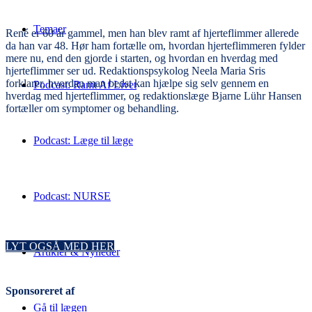
Temaer
René er 60 år gammel, men han blev ramt af hjerteflimmer allerede
da han var 48. Hør ham fortælle om, hvordan hjerteflimmeren fylder
mere nu, end den gjorde i starten, og hvordan en hverdag med
hjerteflimmer ser ud.
Redaktionspsykolog Neela Maria Sris
forklarer, hvordan man bedst kan hjælpe sig selv gennem en
Podcast: Ramt Af Livet
hverdag med hjerteflimmer, og redaktionslæge Bjarne Lühr Hansen
fortæller om symptomer og behandling.
Podcast: Læge til læge
Podcast: NURSE
LYT OGSÅ MED HER
Artikler & Nyheder
Sponsoreret af
Gå til lægen