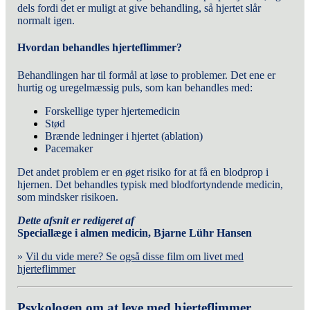
dels fordi det er muligt at give behandling, så hjertet slår
normalt igen.
Hvordan behandles hjerteflimmer?
Behandlingen har til formål at løse to problemer. Det ene er
hurtig og uregelmæssig puls, som kan behandles med:
Forskellige typer hjertemedicin
Stød
Brænde ledninger i hjertet (ablation)
Pacemaker
Det andet problem er en øget risiko for at få en blodprop i
hjernen. Det behandles typisk med blodfortyndende medicin,
som mindsker risikoen.
Dette afsnit er redigeret af
Speciallæge i almen medicin, Bjarne Lühr Hansen
»
Vil du vide mere? Se også disse film om
livet med
hjerteflimmer
Psykologen om at leve med hjerteflimmer