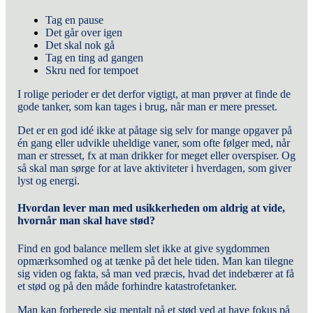
Tag en pause
Det går over igen
Det skal nok gå
Tag en ting ad gangen
Skru ned for tempoet
I rolige perioder er det derfor vigtigt, at man prøver at finde de
gode tanker, som kan tages i brug, når man er mere presset.
Det er en god idé ikke at påtage sig selv for mange opgaver på
én gang eller udvikle uheldige vaner, som ofte følger med, når
man er stresset, fx at man drikker for meget eller overspiser. Og
så skal man sørge for at lave aktiviteter i hverdagen, som giver
lyst og energi.
Hvordan lever man med usikkerheden om aldrig at vide,
hvornår man skal have stød?
Find en god balance mellem slet ikke at give sygdommen
opmærksomhed og at tænke på det hele tiden. Man kan tilegne
sig viden og fakta, så man ved præcis, hvad det indebærer at få
et stød og på den måde forhindre katastrofetanker.
Man kan forberede sig mentalt på et stød ved at have fokus på