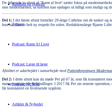
De følgende to afsnit af ‘Ramt af livet’ sætter fokus på modermærkekr
Sundhed og sygdom
sine modermærker, så kræften kan opdages så tidligt som muligt og d
Del 1:
I det første afsnit
fortæller 29-årige Cathrine om de tanker og u
Temaer
hun har fået en helt ny respekt for solen.
Redaktionslæge Bjarne Lühr
Podcast: Ramt Af Livet
Podcast: Læge til læge
Afsnittet er udarbejdet i samarbejde med
Patientforeningen Modermæ
Del 2:
I dette afsnit kan du møde Per på 67 år, som fik konstateret mo
mange omfattende behandlinger. I 2017 fik Per sin seneste operation
Podcast: NURSE
får konstateret en livstruende sygdom.
Artikler & Nyheder