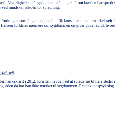
æft. Alvorligheden af sygdommen afhænger af, om kræften har spredt sig 
erved mindske risikoen for spredning.
dfordringer, som fulgte med, da hun fik konstateret modermærkekræft. K
 Hansen forklarer nærmere om sygdommen og giver gode råd til, hvor
rkekræft
.
dermærkekræft i 2012. Kræften havde nået at sprede sig til flere steder 
, og siden da har han ikke mærket til sygdommen. Readaktionspsykolog 