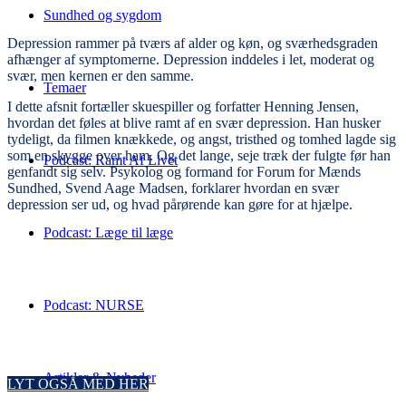
Sundhed og sygdom
Depression rammer på tværs af alder og køn, og sværhedsgraden
afhænger af symptomerne. Depression inddeles i let, moderat og
svær, men kernen er den samme.
Temaer
I dette afsnit fortæller skuespiller og forfatter Henning Jensen,
hvordan det føles at blive ramt af en svær depression. Han husker
tydeligt, da filmen knækkede, og angst, tristhed og tomhed lagde sig
som en skygge over ham. Og det lange, seje træk der fulgte før han
Podcast: Ramt Af Livet
genfandt sig selv. Psykolog og formand for Forum for Mænds
Sundhed, Svend Aage Madsen, forklarer hvordan en svær
depression ser ud, og hvad pårørende kan gøre for at hjælpe.
Podcast: Læge til læge
Podcast: NURSE
Artikler & Nyheder
LYT OGSÅ MED HER