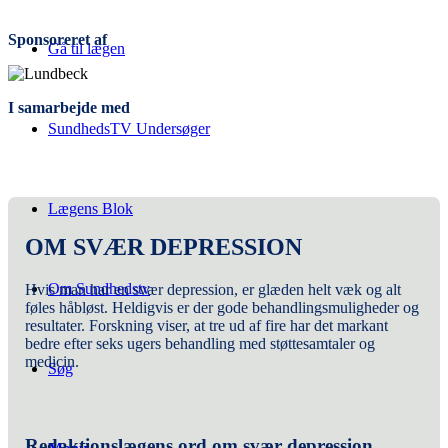
Sponsoreret af
Gå til lægen
I samarbejde med
SundhedsTV Undersøger
Lægens Blok
OM SVÆR DEPRESSION
Om Sundhedstv
Hvis man har en svær depression, er glæden helt væk og alt
føles håbløst. Heldigvis er der gode behandlingsmuligheder og
resultater. Forskning viser, at tre ud af fire har det markant
bedre efter seks ugers behandling med støttesamtaler og
medicin.
Søg
Redaktionslægens ord om svær depression