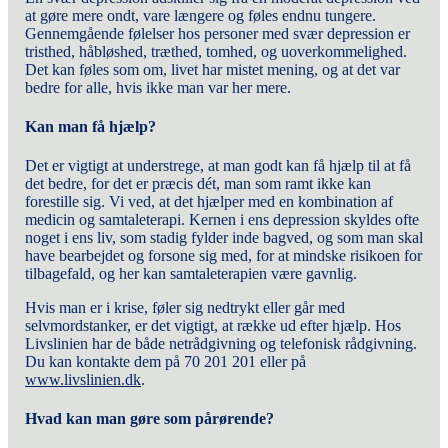
at gøre mere ondt, vare længere og føles endnu tungere.
Gennemgående følelser hos personer med svær depression er
tristhed, håbløshed, træthed, tomhed, og uoverkommelighed.
Det kan føles som om, livet har mistet mening, og at det var
bedre for alle, hvis ikke man var her mere.
Kan man få hjælp?
Det er vigtigt at understrege, at man godt kan få hjælp til at få
det bedre, for det er præcis dét, man som ramt ikke kan
forestille sig. Vi ved, at det hjælper med en kombination af
medicin og samtaleterapi. Kernen i ens depression skyldes ofte
noget i ens liv, som stadig fylder inde bagved, og som man skal
have bearbejdet og forsone sig med, for at mindske risikoen for
tilbagefald, og her kan samtaleterapien være gavnlig.
Hvis man er i krise, føler sig nedtrykt eller går med
selvmordstanker, er det vigtigt, at række ud efter hjælp.
Hos
Livslinien har de både netrådgivning og telefonisk rådgivning.
Du kan kontakte dem på 70 201 201 eller på
www.livslinien.dk
.
Hvad kan man gøre som pårørende?