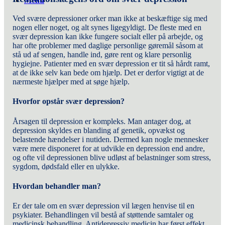
Menu
Ved svære depressioner orker man ikke at beskæftige sig med
nogen eller noget, og alt synes ligegyldigt. De fleste med en
svær depression kan ikke fungere socialt eller på arbejde, og
har ofte problemer med daglige personlige gøremål såsom at
stå ud af sengen, handle ind, gøre rent og klare personlig
hygiejne. Patienter med en svær depression er tit så hårdt ramt,
at de ikke selv kan bede om hjælp. Det er derfor vigtigt at de
nærmeste hjælper med at søge hjælp.
Hvorfor opstår svær depression?
Årsagen til depression er kompleks. Man antager dog, at
depression skyldes en blanding af genetik, opvækst og
belastende hændelser i nutiden. Dermed kan nogle mennesker
være mere disponeret for at udvikle en depression end andre,
og ofte vil depressionen blive udløst af belastninger som stress,
sygdom, dødsfald eller en ulykke.
Hvordan behandler man?
Er der tale om en svær depression vil lægen henvise til en
psykiater. Behandlingen vil bestå af støttende samtaler og
medicinsk behandling. Antidepressiv medicin har først effekt