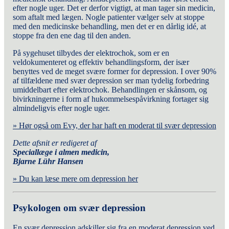
efter nogle uger. Det er derfor vigtigt, at man tager sin medicin,
som aftalt med lægen. Nogle patienter vælger
selv at stoppe
med den medicinske behandling, men det er en dårlig idé, at
stoppe fra den ene dag til den anden.
På sygehuset tilbydes der elektrochok, som er en
veldokumenteret og effektiv behandlingsform, der især
benyttes ved de meget svære former for depression. I over 90%
af tilfældene med svær depression ser man tydelig forbedring
umiddelbart efter elektrochok. Behandlingen er skånsom, og
bivirkningerne i form af hukommelsespåvirkning fortager sig
almindeligvis efter nogle uger.
» Hør også om Evy, der har haft en moderat til svær depression
Dette afsnit e
r redigeret af
Speciallæge i almen medicin,
Bjarne Lühr Hansen
» Du kan læse mere om depression her
Psykologen om svær depression
En svær depression adskiller sig fra en moderat depression ved