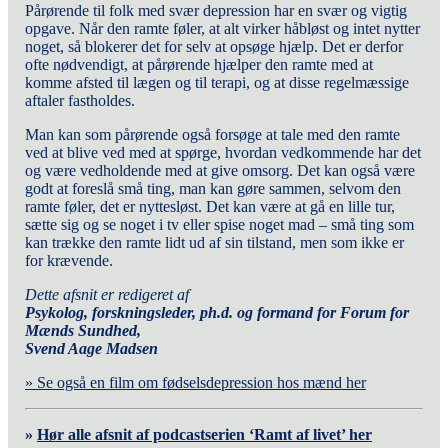
Pårørende til folk med svær depression har en svær og vigtig
opgave. Når den ramte føler, at alt virker håbløst og intet nytter
noget, så blokerer det for selv at opsøge hjælp. Det er derfor
ofte nødvendigt, at pårørende hjælper den ramte med at
komme afsted til lægen og til terapi, og at disse regelmæssige
aftaler fastholdes.
Man kan som pårørende også forsøge at tale med den ramte
ved at blive ved med at spørge, hvordan vedkommende har det
og være vedholdende med at give omsorg. Det kan også være
godt at foreslå små ting, man kan gøre sammen, selvom den
ramte føler, det er nyttesløst. Det kan være at gå en lille tur,
sætte sig og se noget i tv eller spise noget mad – små ting som
kan trække den ramte lidt ud af sin tilstand, men som ikke er
for krævende.
Dette afsnit er redigeret af
Psykolog, forskningsleder, ph.d. og formand for Forum for
Mænds Sundhed,
Svend Aage Madsen
»
Se også en film om fødselsdepression hos mænd her
»
H
ør alle afsnit af podcastserien ‘Ramt af livet’ her