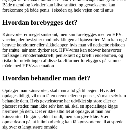
Både mænd og kvinder kan blive smittet, og gevæksterne kan
forekomme på både penis, i skeden og hele vejen om til anus.
Hvordan forebygges det?
Kønsvorter er meget smitsomt, men kan forebygges med en HPV-
vaccine, der beskytter mod udviklingen af kønsvorter. Man kan også
benytte kondomer eller slikkelapper, hvis man vil nedsætte risikoen
for smitte, når man dyrker sex. HPV-virus kan udover kønsvorter
forårsage livmoderhalskræft, peniskræft og kræft i endetarmen, og
risiko for udviklingen af disse kræftformer forebygges på samme
måde med HPV-vaccination.
Hvordan behandler man det?
Opdager man kønsvorter, skal man altid gå til lægen. Hvis det
opdages tidligt, vil man få en creme eller en pensel, så man selv kan
behandle dem. Hvis gevæksterne har udviklet sig store eller er
placeret steder, man ikke selv kan nå, skal en speciallæge kigge
nærmere på dem. Det er ikke altid let at opdage, at man har
kønsvorter. De gør sjældent ondt, men kan give kløe. Vær
opmærksom på, at intimbarbering kan få kønsvorterne til at sprede
sig over et langt større område.