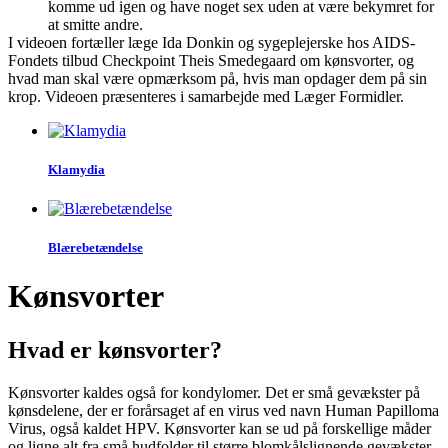
komme ud igen og have noget sex uden at være bekymret for
at smitte andre.
I videoen fortæller læge Ida Donkin og sygeplejerske hos AIDS-
Fondets tilbud Checkpoint Theis Smedegaard om kønsvorter, og
hvad man skal være opmærksom på, hvis man opdager dem på sin
krop. Videoen præsenteres i samarbejde med Læger Formidler.
Klamydia
Blære­betændelse
Kønsvorter
Hvad er kønsvorter?
Kønsvorter kaldes også for kondylomer. Det er små gevækster på
kønsdelene, der er forårsaget af en virus ved navn Human Papilloma
Virus, også kaldet HPV. Kønsvorter kan se ud på forskellige måder
og ligne alt fra små hudfolder til større blomkålslignende gevækster.