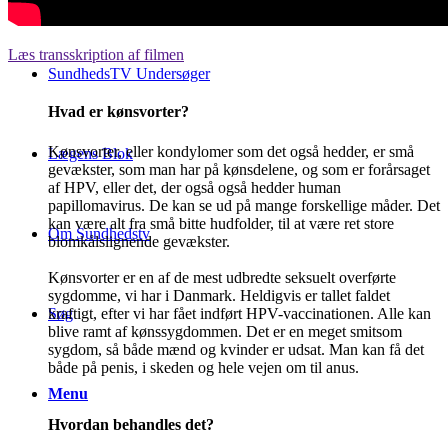
Læs transskription af filmen
SundhedsTV Undersøger
Hvad er kønsvorter?
Kønsvorter, eller kondylomer som det også hedder, er små
Lægens Blok
gevækster, som man har på kønsdelene, og som er forårsaget
af HPV, eller det, der også også hedder human
papillomavirus. De kan se ud på mange forskellige måder. Det
kan være alt fra små bitte hudfolder, til at være ret store
Om Sundhedstv
blomkålslignende gevækster.
Kønsvorter er en af de mest udbredte seksuelt overførte
sygdomme, vi har i Danmark. Heldigvis er tallet faldet
kraftigt, efter vi har fået indført HPV-vaccinationen. Alle kan
Søg
blive ramt af kønssygdommen. Det er en meget smitsom
sygdom, så både mænd og kvinder er udsat. Man kan få det
både på penis, i skeden og hele vejen om til anus.
Menu
Hvordan behandles det?