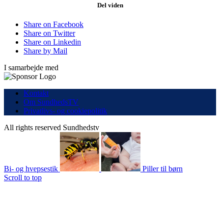
Del viden
Share on Facebook
Share on Twitter
Share on Linkedin
Share by Mail
I samarbejde med
Kontakt
Om SundhedsTV
Privatlivs- og cookiepolitik
All rights reserved Sundhedstv
Bi- og hvepsestik
Piller til børn
Scroll to top