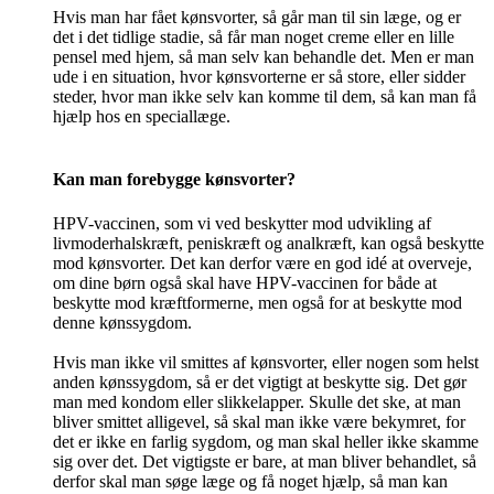
Hvis man har fået kønsvorter, så går man til sin læge, og er
det i det tidlige stadie, så får man noget creme eller en lille
pensel med hjem, så man selv kan behandle det. Men er man
ude i en situation, hvor kønsvorterne er så store, eller sidder
steder, hvor man ikke selv kan komme til dem, så kan man få
hjælp hos en speciallæge.
Kan man forebygge kønsvorter?
HPV-vaccinen, som vi ved beskytter mod udvikling af
livmoderhalskræft, peniskræft og analkræft, kan også beskytte
mod kønsvorter. Det kan derfor være en god idé at overveje,
om dine børn også skal have HPV-vaccinen for både at
beskytte mod kræftformerne, men også for at beskytte mod
denne kønssygdom.
Hvis man ikke vil smittes af kønsvorter, eller nogen som helst
anden kønssygdom, så er det vigtigt at beskytte sig. Det gør
man med kondom eller slikkelapper. Skulle det ske, at man
bliver smittet alligevel, så skal man ikke være bekymret, for
det er ikke en farlig sygdom, og man skal heller ikke skamme
sig over det. Det vigtigste er bare, at man bliver behandlet, så
derfor skal man søge læge og få noget hjælp, så man kan