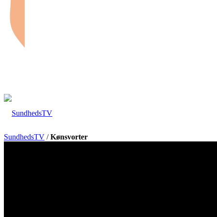
SundhedsTV
/
Kønsvorter
Forside
Sundhed og sygdom