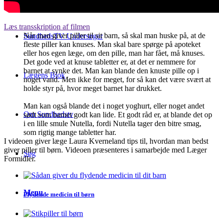
Læs transskription af filmen
Når man giver piller til sit barn, så skal man huske på, at de
SundhedsTV Undersøger
fleste piller kan knuses. Man skal bare spørge på apoteket
eller hos egen læge, om den pille, man har fået, må knuses.
Det gode ved at knuse tabletter er, at det er nemmere for
barnet at synke det. Man kan blande den knuste pille op i
Lægens Blok
noget vand. Men ikke for meget, for så kan det være svært at
holde styr på, hvor meget barnet har drukket.
Man kan også blande det i noget yoghurt, eller noget andet
Om Sundhedstv
sødt som barnet godt kan lide. Et godt råd er, at blande det op
i en lille smule Nutella, fordi Nutella tager den bitre smag,
som rigtig mange tabletter har.
I videoen giver læge Laura Kverneland tips til, hvordan man bedst
giver piller til børn. Videoen præsenteres i samarbejde med Læger
Søg
Formidler.
Menu
Flydende medicin til børn