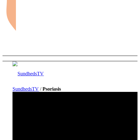
SundhedsTV
/
Psoriasis
Forside
Sundhed og sygdom