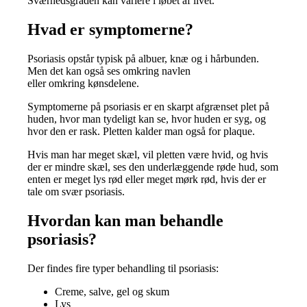
Sværhedsgraden kan variere i løbet af livet.
Hvad er symptomerne?
Psoriasis opstår typisk på albuer, knæ og i hårbunden.
Men det kan også ses omkring navlen
eller omkring kønsdelene.
Symptomerne på psoriasis er en skarpt afgrænset plet på
huden, hvor man tydeligt kan se, hvor huden er syg, og
hvor den er rask. Pletten kalder man også for plaque.
Hvis man har meget skæl, vil pletten være hvid, og hvis
der er mindre skæl, ses den underlæggende røde hud, som
enten er meget lys rød eller meget mørk rød, hvis der er
tale om svær psoriasis.
Hvordan kan man behandle
psoriasis?
Der findes fire typer behandling til psoriasis:
Creme, salve, gel og skum
Lys