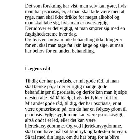
Det som forskning har vist, man selv kan gøre, hvis
man har psoriasis, er, at man skal lade være med at
ryge, man skal ikke drikke for meget alkohol og
man skal tabe sig, hvis man er overvægtig.
Derudover er det vigtigt, at man smører sig med en
fugtighedscreme hver dag.
Og hvis ens nuværende behandling ikke fungerer
for en, skal man tage fat i sin læge og sige, at man
har behov for en anden behandling.
Lægens råd
Til dig der har psoriasis, er mit gode råd, at man
skal tænke på, at der er rigtig mange gode
behandlinger til psoriasis, og derfor kan man hjælpe
næsten alle. Så få hjælp, hvis det fylder i dit liv.
Mit andet gode råd, til dig, der har psoriasis, er at
være opmærksom på, om du har en følgesygdom til
psoriasis. Følgesygdomme kan være psoriasisgigt,
altså ondt i et led, eller det kan være
hjertekarsygdomme. Og ved hjertekarsygdomme,
skal man have målt sit blodtryk og kolesterolniveau.
Så tal med din læge, om du har brug for at blive