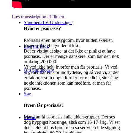
Læs transskription af filmen
SundhedsTV Undersøger
Hvad er psoriasis?
Psoriasis er en hudsygdom, hvor huden skæller,
bliver rød og begynder at klø.
Lægens Blok
Det er vigtigt at sige, at det ikke er pinligt at have
psoriasis. Der er mange danskere, som har det, nok
omkring 200.000.
Vi ved ikke helt, hvorfor man får psoriasis. Vi ved,
Om Sundhedstv
at gener har en stor indflydelse, og så ved vi, at der
er faktorer som nogle former for medicin, stress og
nogle infektioner, som kan medføre, at man får
psoriasis.
Søg
Hvem får psoriasis?
Man kan få psoriasis i alle aldersgrupper. Det ses
Menu
dog hyppigst hos unge, altså som 16-17-årig. Vi ser
det sjældent hos børn, men så ser vi en lille stigning
igen omkring 60-70-års alderen.