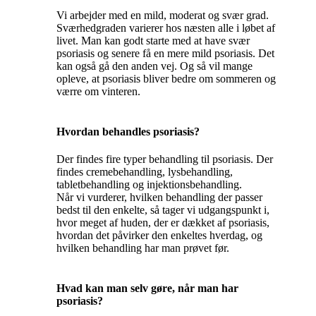
Vi arbejder med en mild, moderat og svær grad.
Sværhedgraden varierer hos næsten alle i løbet af
livet. Man kan godt starte med at have svær
psoriasis og senere få en mere mild psoriasis. Det
kan også gå den anden vej. Og så vil mange
opleve, at psoriasis bliver bedre om sommeren og
værre om vinteren.
Hvordan behandles psoriasis?
Der findes fire typer behandling til psoriasis. Der
findes cremebehandling, lysbehandling,
tabletbehandling og injektionsbehandling.
Når vi vurderer, hvilken behandling der passer
bedst til den enkelte, så tager vi udgangspunkt i,
hvor meget af huden, der er dækket af psoriasis,
hvordan det påvirker den enkeltes hverdag, og
hvilken behandling har man prøvet før.
Hvad kan man selv gøre, når man har
psoriasis?