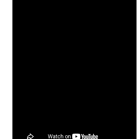
Temaer
Podcast: Ramt Af Livet
Podcast: Læge til læge
Podcast: NURSE
Artikler & Nyheder
Gå til lægen