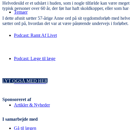
Helvedesild er et udslæt i huden, som i nogle tilfælde kan være mege
typisk personer over 60 år, der før har haft skoldkopper, eller som ha
Temaer
I dette afsnit sætter 57-årige Anne ord på sit sygdomsforløb med helve
sætter ord på, hvordan det var at være pårørende undervejs i forløbet.
Podcast: Ramt Af Livet
Podcast: Læge til læge
LYT OGSÅ MED HER
Podcast: NURSE
Sponsoreret af
Artikler & Nyheder
I samarbejde med
Gå til lægen