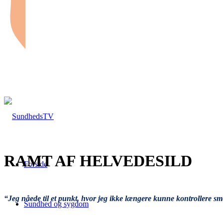
RAMT AF HELVEDESILD
Forside
“Jeg nåede til et punkt, hvor jeg ikke længere kunne kontrollere s
Sundhed og sygdom