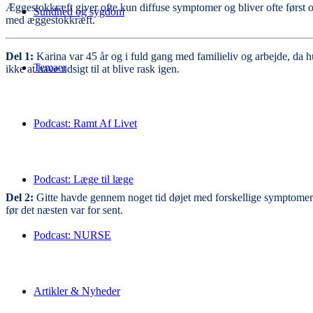
Æggestokkræft giver ofte kun diffuse symptomer og bliver ofte først o
Sundhed og sygdom
med æggestokkræft.
Del 1:
Karina var 45 år og i fuld gang med familieliv og arbejde, da 
Temaer
ikke at have udsigt til at blive rask igen.
Podcast: Ramt Af Livet
Podcast: Læge til læge
Del 2:
Gitte havde gennem noget tid døjet med forskellige symptomer 
før det næsten var for sent.
Podcast: NURSE
Artikler & Nyheder