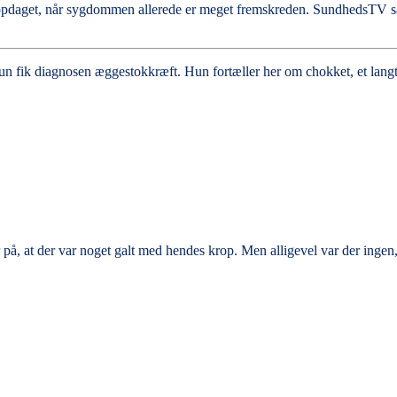
pdaget, når sygdommen allerede er meget fremskreden. SundhedsTV sætter
hun fik diagnosen æggestokkræft. Hun fortæller her om chokket, et lang
på, at der var noget galt med hendes krop. Men alligevel var der ing