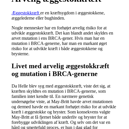
Æggestokkræft
er en kræftsygdom i æggestokkene,
æggelederne eller bughinden.
Nogle mennesker har en forhøjet arvelig risiko for at
udvikle æggestokkræft. Det kan blandt andet skyldes en
arvet mutation i ens BRCA-gener. Hvis man har en
mutation i BRCA-generne, har man en markant øget
risiko for at udvikle kræft i både æggestokkene og
brysterne.
Livet med arvelig æggestokkræft
og mutation i BRCA-generne
Da Helle blev syg med æggestokkræft, viste det sig, at
kræften skyldtes en mutation i BRCA-generne, som
familien intet kendte til. En nærmere genetisk
undersøgelse viste, at May-Britt havde arvet mutationen
og dermed havde en markant forhøjet risiko for at udvikle
kræft i æggestokke og bryster. Som konsekvens valgte
May-Britt at få fjernet både underliv og bryster for at
forebygge udviklingen af kræft. Og selv om det var en
hård og smertefuld proces, er hun i dag glad for