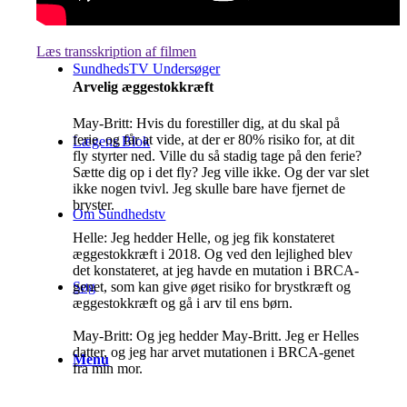
Læs transskription af filmen
SundhedsTV Undersøger
Arvelig æggestokkræft
May-Britt: Hvis du forestiller dig, at du skal på
ferie, og får at vide, at der er 80% risiko for, at dit
Lægens Blok
fly styrter ned. Ville du så stadig tage på den ferie?
Sætte dig op i det fly? Jeg ville ikke. Og der var slet
ikke nogen tvivl. Jeg skulle bare have fjernet de
bryster.
Om Sundhedstv
Helle: Jeg hedder Helle, og jeg fik konstateret
æggestokkræft i 2018. Og ved den lejlighed blev
det konstateret, at jeg havde en mutation i BRCA-
genet, som kan give øget risiko for brystkræft og
Søg
æggestokkræft og gå i arv til ens børn.
May-Britt: Og jeg hedder May-Britt. Jeg er Helles
datter, og jeg har arvet mutationen i BRCA-genet
Menu
fra min mor.