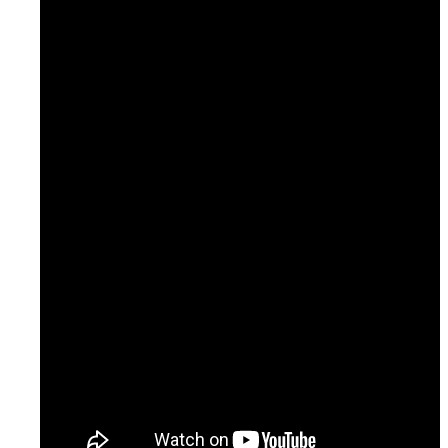
Temaer
Podcast: Ramt Af Livet
Podcast: Læge til læge
Podcast: NURSE
Artikler & Nyheder
Gå til lægen