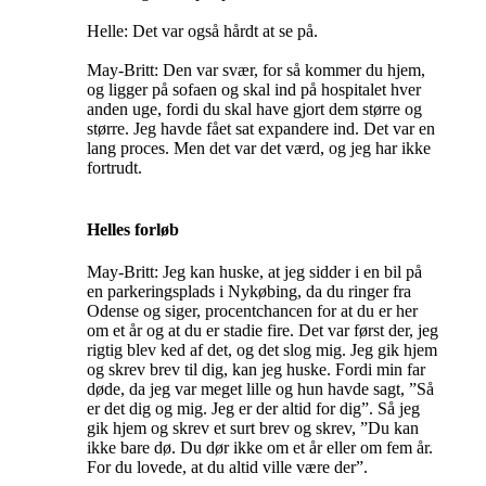
Helle: Det var også hårdt at se på.
May-Britt: Den var svær, for så kommer du hjem,
og ligger på sofaen og skal ind på hospitalet hver
anden uge, fordi du skal have gjort dem større og
større. Jeg havde fået sat expandere ind. Det var en
lang proces. Men det var det værd, og jeg har ikke
fortrudt.
Helles forløb
May-Britt: Jeg kan huske, at jeg sidder i en bil på
en parkeringsplads i Nykøbing, da du ringer fra
Odense og siger, procentchancen for at du er her
om et år og at du er stadie fire. Det var først der, jeg
rigtig blev ked af det, og det slog mig. Jeg gik hjem
og skrev brev til dig, kan jeg huske. Fordi min far
døde, da jeg var meget lille og hun havde sagt, ”Så
er det dig og mig. Jeg er der altid for dig”. Så jeg
gik hjem og skrev et surt brev og skrev, ”Du kan
ikke bare dø. Du dør ikke om et år eller om fem år.
For du lovede, at du altid ville være der”.