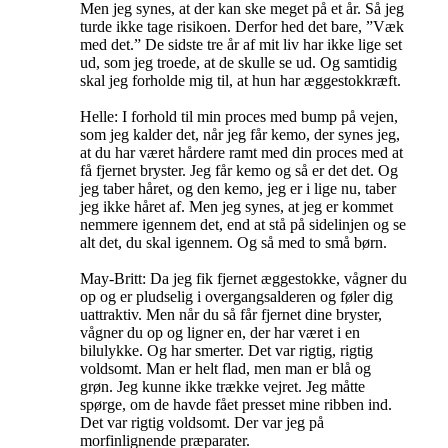
Men jeg synes, at der kan ske meget på et år. Så jeg
turde ikke tage risikoen. Derfor hed det bare, ”Væk
med det.” De sidste tre år af mit liv har ikke lige set
ud, som jeg troede, at de skulle se ud. Og samtidig
skal jeg forholde mig til, at hun har æggestokkræft.
Helle: I forhold til min proces med bump på vejen,
som jeg kalder det, når jeg får kemo, der synes jeg,
at du har været hårdere ramt med din proces med at
få fjernet bryster. Jeg får kemo og så er det det. Og
jeg taber håret, og den kemo, jeg er i lige nu, taber
jeg ikke håret af. Men jeg synes, at jeg er kommet
nemmere igennem det, end at stå på sidelinjen og se
alt det, du skal igennem. Og så med to små børn.
May-Britt: Da jeg fik fjernet æggestokke, vågner du
op og er pludselig i overgangsalderen og føler dig
uattraktiv. Men når du så får fjernet dine bryster,
vågner du op og ligner en, der har været i en
bilulykke. Og har smerter. Det var rigtig, rigtig
voldsomt. Man er helt flad, men man er blå og
grøn. Jeg kunne ikke trække vejret. Jeg måtte
spørge, om de havde fået presset mine ribben ind.
Det var rigtig voldsomt. Der var jeg på
morfinlignende præparater.