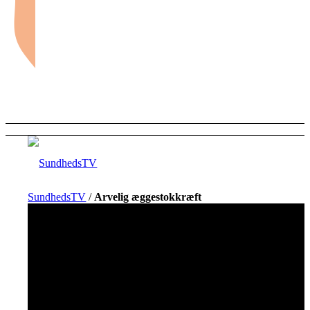
SundhedsTV
/
Arvelig æggestok­kræft
Forside
Sundhed og sygdom