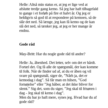
Helle: Altså min status er, at jeg er lige ved at
afslutte tredje gang kemo. Så jeg har haft tilbagefald
to gange i et forløb på fire et halvt år. Og jeg er
heldigvis så god til at respondere på kemoen, så de
slår det ned. Så længe, jeg kan få kemo og de kan
slå det ned, så tænker jeg, at jeg er her mange år
endnu.
Gode råd
May-Britt: Har du nogle gode råd til andre?
Helle: Ja, åbenhed. Det letter, selv om det er hårdt.
Fortæl det. Og få alle de spørgsmål, der kan komme
til folk. Når de finder ud af, at du er åben og vil
svare på spørgsmål, siger de, ”Nårh ja, det er
kemodag i dag”. Så får man en hilsen, ”God
fornøjelse” eller ”Jeg håber, at det ikke bliver for
slemt.” Sig det, som du siger, ”Jeg skal til frisøren i
dag - Jeg skal til kemo i dag”.
Men du har jo haft mere, synes jeg. Hvad har du af
gode råd?