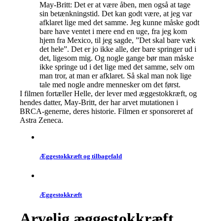
May-Britt: Det er at være åben, men også at tage
sin betænkningstid. Det kan godt være, at jeg var
afklaret lige med det samme. Jeg kunne måske godt
bare have ventet i mere end en uge, fra jeg kom
hjem fra Mexico, til jeg sagde, ”Det skal bare væk
det hele”. Det er jo ikke alle, der bare springer ud i
det, ligesom mig. Og nogle gange bør man måske
ikke springe ud i det lige med det samme, selv om
man tror, at man er afklaret. Så skal man nok lige
tale med nogle andre mennesker om det først.
I filmen fortæller Helle, der lever med æggestokkræft, og
hendes datter, May-Britt, der har arvet mutationen i
BRCA-generne, deres historie. Filmen er sponsoreret af
Astra Zeneca.
Æggestokkræft og tilbagefald
Æggestok­kræft
Arvelig æggestok­kræft