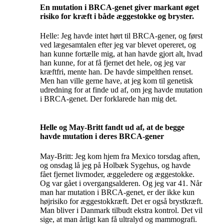
En mutation i BRCA-genet giver markant øget
risiko for kræft i både æggestokke og bryster.
Helle: Jeg havde intet hørt til BRCA-gener, og først
ved lægesamtalen efter jeg var blevet opereret, og
han kunne fortælle mig, at han havde gjort alt, hvad
han kunne, for at få fjernet det hele, og jeg var
kræftfri, mente han. De havde simpelthen renset.
Men han ville gerne have, at jeg kom til genetisk
udredning for at finde ud af, om jeg havde mutation
i BRCA-genet. Der forklarede han mig det.
Helle og May-Britt fandt ud af, at de begge
havde mutation i deres BRCA-gener
May-Britt: Jeg kom hjem fra Mexico torsdag aften,
og onsdag lå jeg på Holbæk Sygehus, og havde
fået fjernet livmoder, æggeledere og æggestokke.
Og var gået i overgangsalderen. Og jeg var 41. Når
man har mutation i BRCA-genet, er der ikke kun
højrisiko for æggestokkræft. Det er også brystkræft.
Man bliver i Danmark tilbudt ekstra kontrol. Det vil
sige, at man årligt kan få ultralyd og mammografi.