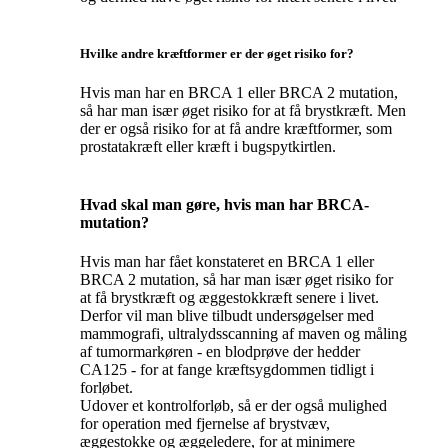
Hvilke andre kræftformer er der øget risiko for?
Hvis man har en BRCA 1 eller BRCA 2 mutation,
så har man især øget risiko for at få brystkræft. Men
der er også risiko for at få andre kræftformer, som
prostatakræft eller kræft i bugspytkirtlen.
Hvad skal man gøre, hvis man har BRCA-
mutation?
Hvis man har fået konstateret en BRCA 1 eller
BRCA 2 mutation, så har man især øget risiko for
at få brystkræft og æggestokkræft senere i livet.
Derfor vil man blive tilbudt undersøgelser med
mammografi, ultralydsscanning af maven og måling
af tumormarkøren - en blodprøve der hedder
CA125 - for at fange kræftsygdommen tidligt i
forløbet.
Udover et kontrolforløb, så er der også mulighed
for operation med fjernelse af brystvæv,
æggestokke og æggeledere, for at minimere