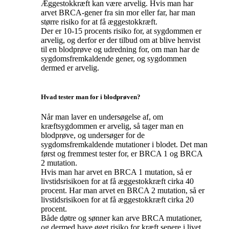
Æggestokkræft kan være arvelig. Hvis man har
arvet BRCA-gener fra sin mor eller far, har man
større risiko for at få æggestokkræft.
Der er 10-15 procents risiko for, at sygdommen er
arvelig, og derfor er der tilbud om at blive henvist
til en blodprøve og udredning for, om man har de
sygdomsfremkaldende gener, og sygdommen
dermed er arvelig.
Hvad tester man for i blodprøven?
Når man laver en undersøgelse af, om
kræftsygdommen er arvelig, så tager man en
blodprøve, og undersøger for de
sygdomsfremkaldende mutationer i blodet. Det man
først og fremmest tester for, er BRCA 1 og BRCA
2 mutation.
Hvis man har arvet en BRCA 1 mutation, så er
livstidsrisikoen for at få æggestokkræft cirka 40
procent. Har man arvet en BRCA 2 mutation, så er
livstidsrisikoen for at få æggestokkræft cirka 20
procent.
Både døtre og sønner kan arve BRCA mutationer,
og dermed have øget risiko for kræft senere i livet.