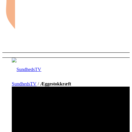
SundhedsTV
/
Æggestok­kræft
Forside
Sundhed og sygdom