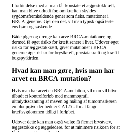
I forbindelse med at man får konstateret æggestokkræft,
kan man blive udredt for, om kræften skyldes
sygdomsfremkaldende gener som f.eks. mutationer i
BRCA-generne. Gør den det, vil man typisk også teste
ens børn og søskende.
Både piger og drenge kan arve BRCA-mutationer, og
dermed få øget risiko for kræft senere i livet. Udover øget
risiko for æggestokkræft, giver mutationer i BRCA-
generne øget risiko for brystkræft, prostatakræft og kræft i
bugspytkirtlen.
Hvad kan man gøre, hvis man har
arvet en BRCA-mutation?
Hvis man har arvet en BRCA-mutation, vil man vil blive
tilbudt et kontrolforløb med mammografi,
ultralydsscanning af maven og måling af tumormarkøren -
en blodprøve der hedder CA125 - for at fange
kræftsygdommen tidligt i forløbet.
Udover dette kan man også vælge få fjernet brystvæv,
æggestokke og æggeledere, for at minimere risikoen for at