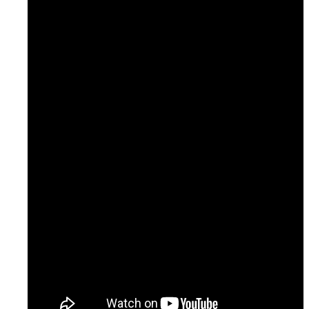
Temaer
Podcast: Ramt Af Livet
Podcast: Læge til læge
Podcast: NURSE
Artikler & Nyheder
Gå til lægen