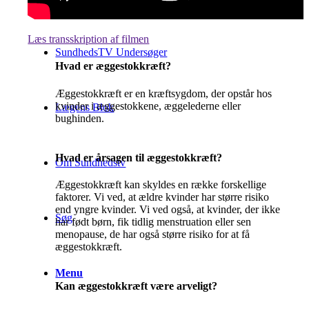
Læs transskription af filmen
SundhedsTV Undersøger
Hvad er æggestokkræft?
Æggestokkræft er en kræftsygdom, der opstår hos
kvinder i æggestokkene, æggelederne eller
Lægens Blok
bughinden.
Hvad er årsagen til æggestokkræft?
Om Sundhedstv
Æggestokkræft kan skyldes en række forskellige
faktorer. Vi ved, at ældre kvinder har større risiko
end yngre kvinder. Vi ved også, at kvinder, der ikke
Søg
har født børn, fik tidlig menstruation eller sen
menopause, de har også større risiko for at få
æggestokkræft.
Menu
Kan æggestokkræft være arveligt?