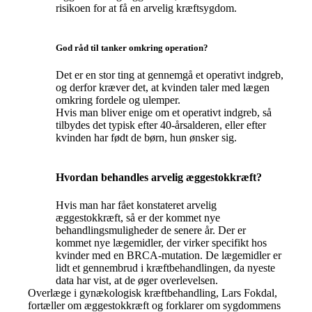
risikoen for at få en arvelig kræftsygdom.
God råd til tanker omkring operation?
Det er en stor ting at gennemgå et operativt indgreb,
og derfor kræver det, at kvinden taler med lægen
omkring fordele og ulemper.
Hvis man bliver enige om et operativt indgreb, så
tilbydes det typisk efter 40-årsalderen, eller efter
kvinden har født de børn, hun ønsker sig.
Hvordan behandles arvelig æggestokkræft?
Hvis man har fået konstateret arvelig
æggestokkræft, så er der kommet nye
behandlingsmuligheder de senere år. Der er
kommet nye lægemidler, der virker specifikt hos
kvinder med en BRCA-mutation. De lægemidler er
lidt et gennembrud i kræftbehandlingen, da nyeste
data har vist, at de øger overlevelsen.
Overlæge i gynækologisk kræftbehandling, Lars Fokdal,
fortæller om æggestokkræft og forklarer om sygdommens