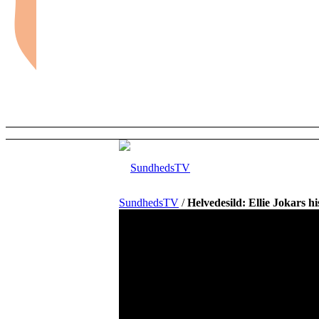
SundhedsTV
/
Helvedesild: Ellie Jokars hi
Forside
Sundhed og sygdom