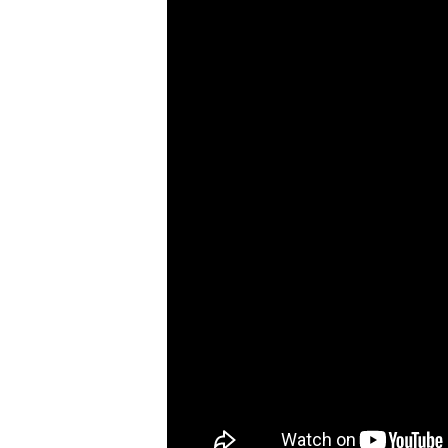
Temaer
Podcast: Ramt Af Livet
Podcast: Læge til læge
Podcast: NURSE
Artikler & Nyheder
Gå til lægen