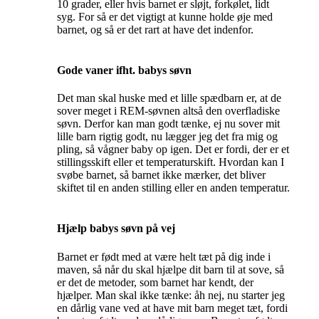
10 grader, eller hvis barnet er sløjt, forkølet, lidt
syg. For så er det vigtigt at kunne holde øje med
barnet, og så er det rart at have det indenfor.
Gode vaner ifht. babys søvn
Det man skal huske med et lille spædbarn er, at de
sover meget i REM-søvnen altså den overfladiske
søvn. Derfor kan man godt tænke, ej nu sover mit
lille barn rigtig godt, nu lægger jeg det fra mig og
pling, så vågner baby op igen. Det er fordi, der er et
stillingsskift eller et temperaturskift. Hvordan kan I
svøbe barnet, så barnet ikke mærker, det bliver
skiftet til en anden stilling eller en anden temperatur.
Hjælp babys søvn på vej
Barnet er født med at være helt tæt på dig inde i
maven, så når du skal hjælpe dit barn til at sove, så
er det de metoder, som barnet har kendt, der
hjælper. Man skal ikke tænke: åh nej, nu starter jeg
en dårlig vane ved at have mit barn meget tæt, fordi