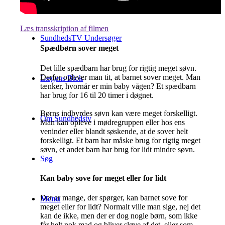
Læs transskription af filmen
SundhedsTV Undersøger
Spædbørn sover meget
Det lille spædbarn har brug for rigtig meget søvn.
Derfor oplever man tit, at barnet sover meget. Man
Lægens Blok
tænker, hvornår er min baby vågen? Et spædbarn
har brug for 16 til 20 timer i døgnet.
Børns indbyrdes søvn kan være meget forskelligt.
Om Sundhedstv
Man kan opleve i mødregruppen eller hos ens
veninder eller blandt søskende, at de sover helt
forskelligt. Et barn har måske brug for rigtig meget
søvn, et andet barn har brug for lidt mindre søvn.
Søg
Kan baby sove for meget eller for lidt
Der er mange, der spørger, kan barnet sove for
Menu
meget eller for lidt? Normalt ville man sige, nej det
kan de ikke, men der er dog nogle børn, som ikke
får helt nok mad og bliver sløve af det, eller som