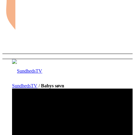
SundhedsTV
/
Babys søvn
Forside
Sundhed og sygdom