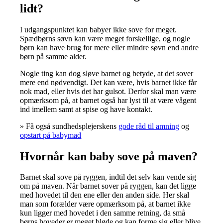
lidt?
I udgangspunktet kan babyer ikke sove for meget.
Spædbørns søvn kan være meget forskellige, og nogle
børn kan have brug for mere eller mindre søvn end andre
børn på samme alder.
Nogle ting kan dog sløve barnet og betyde, at det sover
mere end nødvendigt. Det kan være, hvis barnet ikke får
nok mad, eller hvis det har gulsot. Derfor skal man være
opmærksom på, at barnet også har lyst til at være vågent
ind imellem samt at spise og have kontakt.
» Få også sundhedsplejerskens
gode råd til amning
og
opstart på babymad
Hvornår kan baby sove på maven?
Barnet skal sove på ryggen, indtil det selv kan vende sig
om på maven. Når barnet sover på ryggen, kan det ligge
med hovedet til den ene eller den anden side. Her skal
man som forælder være opmærksom på, at barnet ikke
kun ligger med hovedet i den samme retning, da små
børns hoveder er meget bløde og kan forme sig eller blive