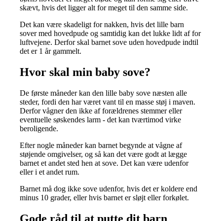
skævt, hvis det ligger alt for meget til den samme side.
Det kan være skadeligt for nakken, hvis det lille barn
sover med hovedpude og samtidig kan det lukke lidt af for
luftvejene. Derfor skal barnet sove uden hovedpude indtil
det er 1 år gammelt.
Hvor skal min baby sove?
De første måneder kan den lille baby sove næsten alle
steder, fordi den har været vant til en masse støj i maven.
Derfor vågner den ikke af forældrenes stemmer eller
eventuelle søskendes larm - det kan tværtimod virke
beroligende.
Efter nogle måneder kan barnet begynde at vågne af
støjende omgivelser, og så kan det være godt at lægge
barnet et andet sted hen at sove. Det kan være udenfor
eller i et andet rum.
Barnet må dog ikke sove udenfor, hvis det er koldere end
minus 10 grader, eller hvis barnet er sløjt eller forkølet.
Gode råd til at putte dit barn