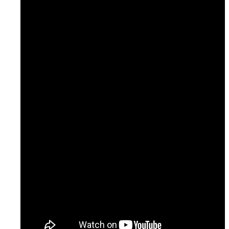
Temaer
Podcast: Ramt Af Livet
Podcast: Læge til læge
Podcast: NURSE
Artikler & Nyheder
Gå til lægen