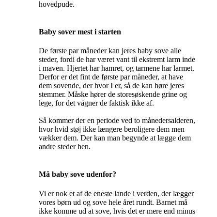
hovedpude.
Baby sover mest i starten
De første par måneder kan jeres baby sove alle
steder, fordi de har været vant til ekstremt larm inde
i maven. Hjertet har hamret, og tarmene har larmet.
Derfor er det fint de første par måneder, at have
dem sovende, der hvor I er, så de kan høre jeres
stemmer. Måske hører de storesøskende grine og
lege, for det vågner de faktisk ikke af.
Så kommer der en periode ved to månedersalderen,
hvor hvid støj ikke længere beroligere dem men
vækker dem. Der kan man begynde at lægge dem
andre steder hen.
Må baby sove udenfor?
Vi er nok et af de eneste lande i verden, der lægger
vores børn ud og sove hele året rundt. Barnet må
ikke komme ud at sove, hvis det er mere end minus