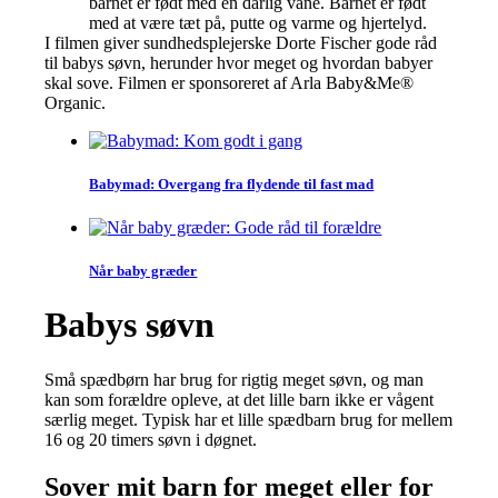
barnet er født med en dårlig vane. Barnet er født
med at være tæt på, putte og varme og hjertelyd.
I filmen giver sundhedsplejerske Dorte Fischer gode råd
til babys søvn, herunder hvor meget og hvordan babyer
skal sove. Filmen er sponsoreret af Arla Baby&Me®
Organic.
Babymad: Overgang fra flydende til fast mad
Når baby græder
Babys søvn
Små spædbørn har brug for rigtig meget søvn, og man
kan som forældre opleve, at det lille barn ikke er vågent
særlig meget. Typisk har et lille spædbarn brug for mellem
16 og 20 timers søvn i døgnet.
Sover mit barn for meget eller for