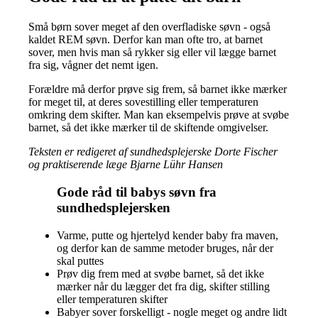
Små børn sover meget af den overfladiske søvn - også
kaldet REM søvn. Derfor kan man ofte tro, at barnet
sover, men hvis man så rykker sig eller vil lægge barnet
fra sig, vågner det nemt igen.
Forældre må derfor prøve sig frem, så barnet ikke mærker
for meget til, at deres sovestilling eller temperaturen
omkring dem skifter. Man kan eksempelvis prøve at svøbe
barnet, så det ikke mærker til de skiftende omgivelser.
Teksten er redigeret af sundhedsplejerske Dorte Fischer
og praktiserende læge Bjarne Lühr Hansen
Gode råd til babys søvn fra
sundhedsplejersken
Varme, putte og hjertelyd kender baby fra maven,
og derfor kan de samme metoder bruges, når der
skal puttes
Prøv dig frem med at svøbe barnet, så det ikke
mærker når du lægger det fra dig, skifter stilling
eller temperaturen skifter
Babyer sover forskelligt - nogle meget og andre lidt