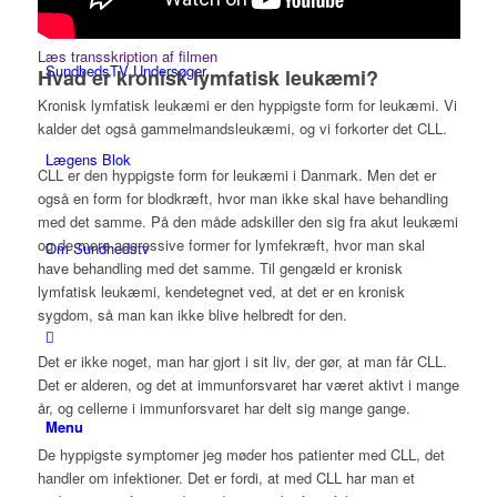
Læs transskription af filmen
SundhedsTV Undersøger
Hvad er kronisk lymfatisk leukæmi?
Kronisk lymfatisk leukæmi er den hyppigste form for leukæmi. Vi
kalder det også gammelmandsleukæmi, og vi forkorter det CLL.
Lægens Blok
CLL er den hyppigste form for leukæmi i Danmark. Men det er
også en form for blodkræft, hvor man ikke skal have behandling
med det samme. På den måde adskiller den sig fra akut leukæmi
og de mere aggressive former for lymfekræft, hvor man skal
Om Sundhedstv
have behandling med det samme. Til gengæld er kronisk
lymfatisk leukæmi, kendetegnet ved, at det er en kronisk
sygdom, så man kan ikke blive helbredt for den.
Det er ikke noget, man har gjort i sit liv, der gør, at man får CLL.
Det er alderen, og det at immunforsvaret har været aktivt i mange
år, og cellerne i immunforsvaret har delt sig mange gange.
Menu
De hyppigste symptomer jeg møder hos patienter med CLL, det
handler om infektioner. Det er fordi, at med CLL har man et