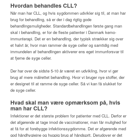
Hvordan behandles CLL?
Når man har CLL, og hvis sygdommen udvikler sig til, at man har
brug for behandling, så er der i dag rigtig gode
behandlingsmuligheder. Standardbehandlingen første gang man
skal i behandling, er for de fleste patienter i Danmark kemo-
immunterapi. Det er en behandling, der typisk strækker sig over
et halvt år, hvor man rammer de syge celler og samtidig med
immundelen af behandlingen aktiverer ens eget immunforsvar til
at fjerne de syge celler.
Der har over de sidste 5-10 år været en udvikling, hvor vi gør
brug af mere målrettet behandling. Hvor vi bruger nye stoffer, der
er designet til at ramme de syge celler. Så vi kan få slukket for
de syge celler.
Hvad skal man være opmærksom på, hvis
man har CLL?
Infektioner er det største problem for patienter med CLL. Derfor er
det afgørende at tage imod de vaccinationer, man får mulighed for
at få for at forebygge infektionssygdomme. Det er afgørende med
god håndhygiejne og hyppig brug af håndsprit. Derudover er det