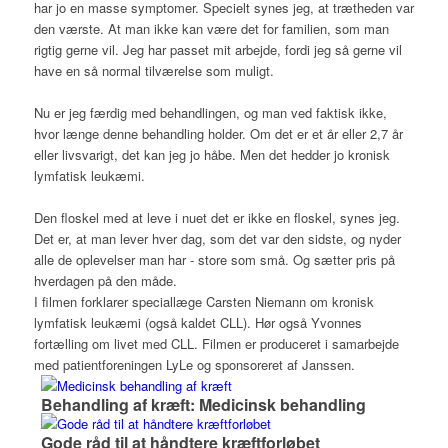
har jo en masse symptomer. Specielt synes jeg, at trætheden var
den værste. At man ikke kan være det for familien, som man
rigtig gerne vil. Jeg har passet mit arbejde, fordi jeg så gerne vil
have en så normal tilværelse som muligt.
Nu er jeg færdig med behandlingen, og man ved faktisk ikke,
hvor længe denne behandling holder. Om det er et år eller 2,7 år
eller livsvarigt, det kan jeg jo håbe. Men det hedder jo kronisk
lymfatisk leukæmi.
Den floskel med at leve i nuet det er ikke en floskel, synes jeg.
Det er, at man lever hver dag, som det var den sidste, og nyder
alle de oplevelser man har - store som små. Og sætter pris på
hverdagen på den måde.
I filmen forklarer speciallæge Carsten Niemann om kronisk
lymfatisk leukæmi (også kaldet CLL). Hør også Yvonnes
fortælling om livet med CLL. Filmen er produceret i samarbejde
med patientforeningen LyLe og sponsoreret af Janssen.
Behandling af kræft: Medicinsk behandling
Gode råd til at håndtere kræftforløbet