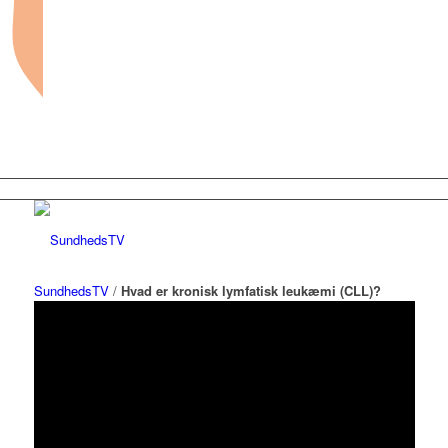
SundhedsTV
/
Hvad er kronisk lymfatisk leukæmi (CLL)?
Forside
Sundhed og sygdom