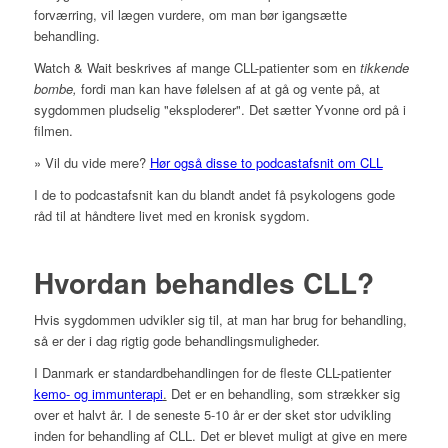
forværring, vil lægen vurdere, om man bør igangsætte
behandling.
Watch & Wait beskrives af mange CLL-patienter som en
tikkende
bombe,
fordi man kan have følelsen af at gå og vente på, at
sygdommen pludselig "eksploderer". Det sætter Yvonne ord på i
filmen.
» Vil du vide mere?
Hør også disse to podcastafsnit om CLL
I de to podcastafsnit kan du blandt andet få psykologens gode
råd til at håndtere livet med en kronisk sygdom.
Hvordan behandles CLL?
Hvis sygdommen udvikler sig til, at man har brug for behandling,
så er der i dag rigtig gode behandlingsmuligheder.
I Danmark er standardbehandlingen for de fleste CLL-patienter
kemo- og immunterapi
.
Det er en behandling, som strækker sig
over et halvt år. I de seneste 5-10 år er der sket stor udvikling
inden for behandling af CLL. Det er blevet muligt at give en mere