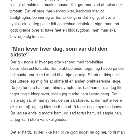
vigtigt at holde sin muskelmasse. Det gør man ved at spise nok
protein. Det vil sige mælkeprodukter, kødprodukter og
bælgfrugter, bønner og ærter. Endeligt er det vigtigt at være
fysisk aktiv. Jeg plejer lidt galgenhumoristisk at sige, man må
godt græde over at have fået en blodsygdom, men man skal
bevæge sig imens.
"Man lever hver dag, som var det den
sidste"
Der gik nogle år hvor jeg ofte var syg med forskellige
betændelsestilstande. Den praktiserende læge, jeg havde på det
tidspunkt, var ikke i stand til at hjælpe mig. Så på et tidspunkt
besluttede jeg mig for at skifte til en anden praktiserende læge.
Da jeg fortalte ham om mine symptomer, bad han om, at jeg fik
taget nogle blodprøver, inden jeg mødte ham første gang. Det
viste sig så, at han synes, de var så skæve, at der måtte være
sket en fejl, og jeg blev bedt om at få taget nogle nye blodprøver.
Da jeg så endelig mødte ham, og sad foran ham, så sagde han,
at jeg var i store vanskeligheder.
Det er hårdt, at der ikke kan blive gjort noget nu og her, fordi man