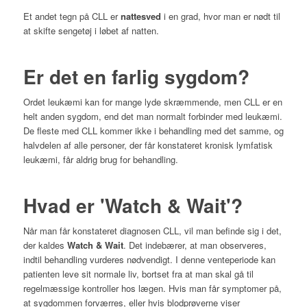
Et andet tegn på CLL er
nattesved
i en grad, hvor man er nødt til
at skifte sengetøj i løbet af natten.
Er det en farlig sygdom?
Ordet leukæmi kan for mange lyde skræmmende, men CLL er en
helt anden sygdom, end det man normalt forbinder med leukæmi.
De fleste med CLL kommer ikke i behandling med det samme, og
halvdelen af alle personer, der får konstateret kronisk lymfatisk
leukæmi, får aldrig brug for behandling.
Hvad er 'Watch & Wait'?
Når man får konstateret diagnosen CLL, vil man befinde sig i det,
der kaldes
Watch & Wait
. Det indebærer, at man observeres,
indtil behandling vurderes nødvendigt. I denne venteperiode kan
patienten leve sit normale liv, bortset fra at man skal gå til
regelmæssige kontroller hos lægen. Hvis man får symptomer på,
at sygdommen forværres, eller hvis blodprøverne viser