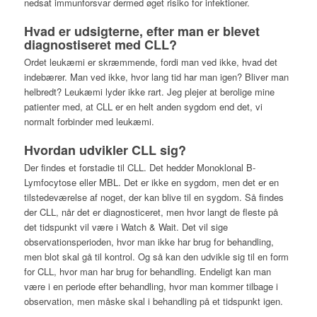
nedsat immunforsvar dermed øget risiko for infektioner.
Hvad er udsigterne, efter man er blevet
diagnostiseret med CLL?
Ordet leukæmi er skræmmende, fordi man ved ikke, hvad det
indebærer. Man ved ikke, hvor lang tid har man igen? Bliver man
helbredt? Leukæmi lyder ikke rart. Jeg plejer at berolige mine
patienter med, at CLL er en helt anden sygdom end det, vi
normalt forbinder med leukæmi.
Hvordan udvikler CLL sig?
Der findes et forstadie til CLL. Det hedder Monoklonal B-
Lymfocytose eller MBL. Det er ikke en sygdom, men det er en
tilstedeværelse af noget, der kan blive til en sygdom. Så findes
der CLL, når det er diagnosticeret, men hvor langt de fleste på
det tidspunkt vil være i Watch & Wait. Det vil sige
observationsperioden, hvor man ikke har brug for behandling,
men blot skal gå til kontrol. Og så kan den udvikle sig til en form
for CLL, hvor man har brug for behandling. Endeligt kan man
være i en periode efter behandling, hvor man kommer tilbage i
observation, men måske skal i behandling på et tidspunkt igen.