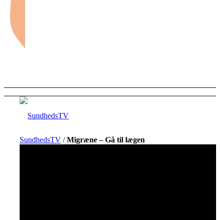
SundhedsTV
/
Migræne – Gå til lægen
Forside
Sundhed og sygdom