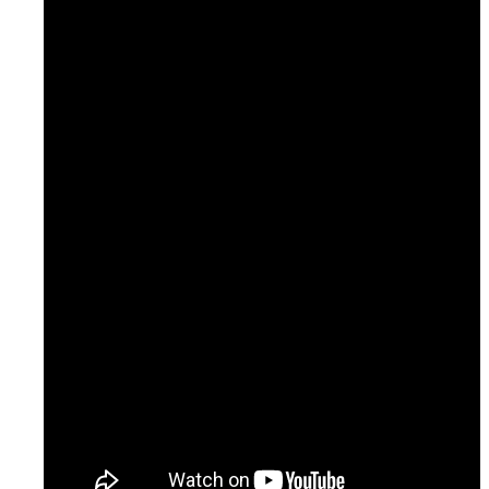
Temaer
Podcast: Ramt Af Livet
Podcast: Læge til læge
Podcast: NURSE
Artikler & Nyheder
Gå til lægen