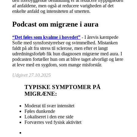
den forebyggende behandling er at reducere hyppigheden
af anfaldene, men også at reducere varigheden af det
enkelte anfald og intensiteten af smerten.
Podcast om migræne i aura
“Det føles som kvalme i hovedet”
- I årevis kæmpede
Sofie med synsforstyrrelser og svimmelhed. Mistanken
faldt på alt fra stress til sclerose, men efter et langt
udredningsforløb fik hun diagnosen migræne med aura. I
podcasten fortæller hun om at blive taget alvorligt og lære
at leve med en sygdom, som mange misforstår.
Udgivet 27.10.2025
TYPISKE SYMPTOMER PÅ
MIGRÆNE:
Moderat til svær intensitet
Føles dunkende
Lokaliseret i den ene side
Forværres ved fysisk aktivitet