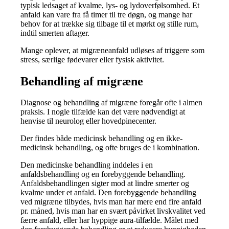
typisk ledsaget af kvalme, lys- og lydoverfølsomhed. Et
anfald kan vare fra få timer til tre døgn, og mange har
behov for at trække sig tilbage til et mørkt og stille rum,
indtil smerten aftager.
Mange oplever, at migræneanfald udløses af triggere som
stress, særlige fødevarer eller fysisk aktivitet.
Behandling af migræne
Diagnose og behandling af migræne foregår ofte i almen
praksis. I nogle tilfælde kan det være nødvendigt at
henvise til neurolog eller hovedpinecenter.
Der findes både medicinsk behandling og en ikke-
medicinsk behandling, og ofte bruges de i kombination.
Den medicinske behandling inddeles i en
anfaldsbehandling og en forebyggende behandling.
Anfaldsbehandlingen sigter mod at lindre smerter og
kvalme under et anfald. Den forebyggende behandling
ved migræne tilbydes, hvis man har mere end fire anfald
pr. måned, hvis man har en svært påvirket livskvalitet ved
færre anfald, eller har hyppige aura-tilfælde. Målet med