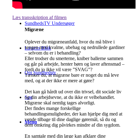
Læs transskription af filmen
SundhedsTV Undersøger
Migræne
Oplever du migræneanfald, hvor du må blive i
sengen med kvalme, ubehag og nedrullede gardiner
Lægens Blok
– selvom du er i behandling?
Eller trodser du smerterne, kniber ballerne sammen
og går på arbejde, henter børn og laver aftensmad –
fordi du jo ikke vil være ”SVAG”?
Om Sundhedstv
Tænker du, at migræne bare er noget du må leve
med, og at der ikke er mere at gøre?
Det kan gå hårdt ud over din trivsel, dit sociale liv
og din arbejdsevne, at du ikke er velbehandlet.
Søg
Migræne skal nemlig tages alvorligt.
Der findes mange forskellige
behandlingsmuligheder, der kan hjælpe dig med at
vende tilbage til dine daglige gøremål, så du og
Menu
dem omkring dig påvirkes mindre af din sygdom.
En samtale med din læge kan afklare dine