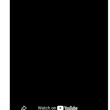
Temaer
Podcast: Ramt Af Livet
Podcast: Læge til læge
Podcast: NURSE
Artikler & Nyheder
Gå til lægen