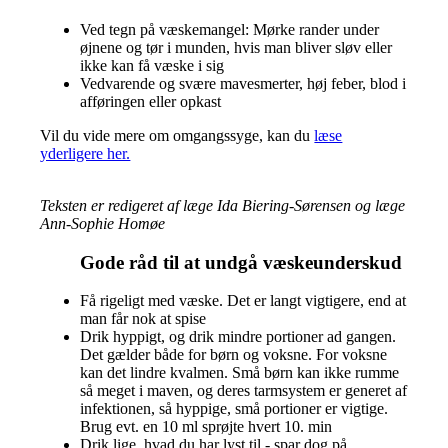
Ved tegn på væskemangel: Mørke rander under
øjnene og tør i munden, hvis man bliver sløv eller
ikke kan få væske i sig
Vedvarende og svære mavesmerter, høj feber, blod i
afføringen eller opkast
Vil du vide mere om omgangssyge, kan du
læse
yderligere her.
Teksten er redigeret af læge Ida Biering-Sørensen og læge
Ann-Sophie Homøe
Gode råd til at undgå væskeunderskud
Få rigeligt med væske. Det er langt vigtigere, end at
man får nok at spise
Drik hyppigt, og drik mindre portioner ad gangen.
Det gælder både for børn og voksne. For voksne
kan det lindre kvalmen. Små børn kan ikke rumme
så meget i maven, og deres tarmsystem er generet af
infektionen, så hyppige, små portioner er vigtige.
Brug evt. en 10 ml sprøjte hvert 10. min
Drik lige, hvad du har lyst til - spar dog på