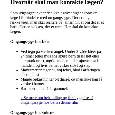
Hvornår skal man kontakte lægen?
Som udgangspunkt er det ikke nødvendigt at kontakte
læge i forbindelse med omgangssyge. Der er dog en
række tegn, man skal reagere på, afhængig af om det er et
barn eller en voksen, der er ramt. Her skal du kontakte
lægen:
Omgangssyge hos børn
Ved tegn på væskemangel: Under 3 våde bleer på
24 timer (eller hvis ens større børn tisser lidt eller
har mørk urin), mørke rander under øjnene, tør i
munden, og hvis barnet virker sløvt og slapt
Mavesmerter tager til, høj feber, blod i afføringen
eller opkast
Mange opkastninger og diarré, og man ikke kan få
væske i barnet
Barnet er under 1 år gammelt
» Se mere om behandling og forebyggelse af
omgangssyge hos børn i denne film
Omgangssyge hos voksne