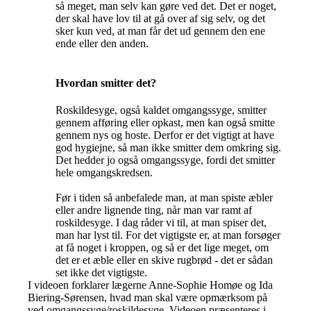
så meget, man selv kan gøre ved det. Det er noget,
der skal have lov til at gå over af sig selv, og det
sker kun ved, at man får det ud gennem den ene
ende eller den anden.
Hvordan smitter det?
Roskildesyge, også kaldet omgangssyge, smitter
gennem afføring eller opkast, men kan også smitte
gennem nys og hoste. Derfor er det vigtigt at have
god hygiejne, så man ikke smitter dem omkring sig.
Det hedder jo også omgangssyge, fordi det smitter
hele omgangskredsen.
Før i tiden så anbefalede man, at man spiste æbler
eller andre lignende ting, når man var ramt af
roskildesyge. I dag råder vi til, at man spiser det,
man har lyst til. For det vigtigste er, at man forsøger
at få noget i kroppen, og så er det lige meget, om
det er et æble eller en skive rugbrød - det er sådan
set ikke det vigtigste.
I videoen forklarer lægerne Anne-Sophie Homøe og Ida
Biering-Sørensen, hvad man skal være opmærksom på
ved omgangssyge/roskildesyge. Videoen præsenteres i