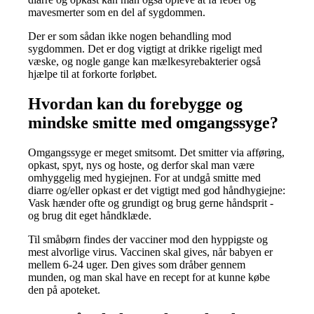
mavesmerter som en del af sygdommen.
Der er som sådan ikke nogen behandling mod
sygdommen. Det er dog vigtigt at drikke rigeligt med
væske, og nogle gange kan mælkesyrebakterier også
hjælpe til at forkorte forløbet.
Hvordan kan du forebygge og
mindske smitte med omgangssyge?
Omgangssyge er meget smitsomt. Det smitter via afføring,
opkast, spyt, nys og hoste, og derfor skal man være
omhyggelig med hygiejnen. For at undgå smitte med
diarre og/eller opkast er det vigtigt med god håndhygiejne:
Vask hænder ofte og grundigt og brug gerne håndsprit -
og brug dit eget håndklæde.
Til småbørn findes der vacciner mod den hyppigste og
mest alvorlige virus. Vaccinen skal gives, når babyen er
mellem 6-24 uger. Den gives som dråber gennem
munden, og man skal have en recept for at kunne købe
den på apoteket.