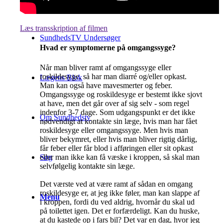
Læs transskription af filmen
SundhedsTV Undersøger
Hvad er symptomerne på omgangssyge?
Når man bliver ramt af omgangssyge eller
roskildesyge, så har man diarré og/eller opkast.
Lægens Blok
Man kan også have mavesmerter og feber.
Omgangssyge og roskildesyge er bestemt ikke sjovt
at have, men det går over af sig selv - som regel
indenfor 3-7 dage. Som udgangspunkt er det ikke
Om Sundhedstv
nødvendigt at kontakte sin læge, hvis man har fået
roskildesyge eller omgangssyge. Men hvis man
bliver bekymret, eller hvis man bliver rigtig dårlig,
får feber eller får blod i afføringen eller sit opkast
eller man ikke kan få væske i kroppen, så skal man
Søg
selvfølgelig kontakte sin læge.
Det værste ved at være ramt af sådan en omgang
roskildesyge er, at jeg ikke føler, man kan slappe af
Menu
i kroppen, fordi du ved aldrig, hvornår du skal ud
på toilettet igen. Det er forfærdeligt. Kan du huske,
at du kastede op i fars bil? Det var en dag, hvor jeg