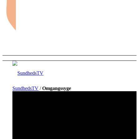
SundhedsTV
/
Omgangssyge
Forside
Sundhed og sygdom