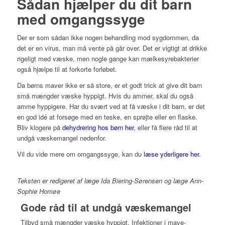
Sådan hjælper du dit barn
med omgangssyge
Der er som sådan ikke nogen behandling mod sygdommen, da
det er en virus, man må vente på går over. Det er vigtigt at drikke
rigeligt med væske, men nogle gange kan mælkesyrebakterier
også hjælpe til at forkorte forløbet.
Da børns maver ikke er så store, er et godt trick at give dit barn
små mængder væske hyppigt. Hvis du ammer, skal du også
amme hyppigere. Har du svært ved at få væske i dit barn, er det
en god idé at forsøge med en teske, en sprøjte eller en flaske.
Bliv klogere på
dehydrering hos børn her
, eller få flere råd til at
undgå væskemangel nedenfor.
Vil du vide mere om omgangssyge, kan du
læse yderligere her.
Teksten er redigeret af læge Ida Biering-Sørensen og læge Ann-
Sophie Homøe
Gode råd til at undgå væskemangel
Tilbyd små mængder væske hyppigt. Infektioner i mave-