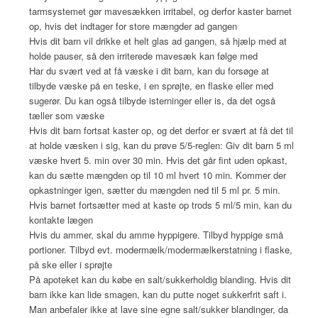
tarmsystemet gør mavesækken irritabel, og derfor kaster barnet
op, hvis det indtager for store mængder ad gangen
Hvis dit barn vil drikke et helt glas ad gangen, så hjælp med at
holde pauser, så den irriterede mavesæk kan følge med
Har du svært ved at få væske i dit barn, kan du forsøge at
tilbyde væske på en teske, i en sprøjte, en flaske eller med
sugerør. Du kan også tilbyde isterninger eller is, da det også
tæller som væske
Hvis dit barn fortsat kaster op, og det derfor er svært at få det til
at holde væsken i sig, kan du prøve 5/5-reglen: Giv dit barn 5 ml
væske hvert 5. min over 30 min. Hvis det går fint uden opkast,
kan du sætte mængden op til 10 ml hvert 10 min. Kommer der
opkastninger igen, sætter du mængden ned til 5 ml pr. 5 min.
Hvis barnet fortsætter med at kaste op trods 5 ml/5 min, kan du
kontakte lægen
Hvis du ammer, skal du amme hyppigere. Tilbyd hyppige små
portioner. Tilbyd evt. modermælk/modermælkerstatning i flaske,
på ske eller i sprøjte
På apoteket kan du købe en salt/sukkerholdig blanding. Hvis dit
barn ikke kan lide smagen, kan du putte noget sukkerfrit saft i.
Man anbefaler ikke at lave sine egne salt/sukker blandinger, da