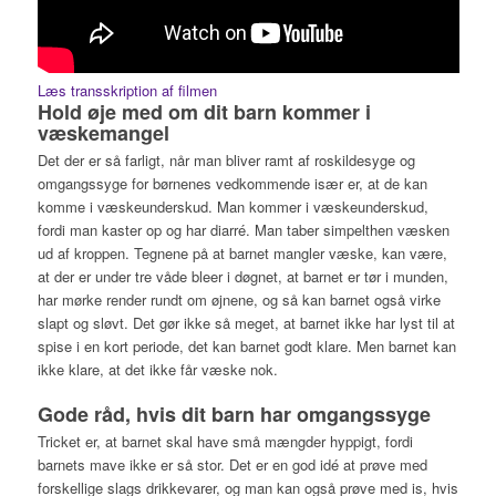
Læs transskription af filmen
Hold øje med om dit barn kommer i
væskemangel
Det der er så farligt, når man bliver ramt af roskildesyge og
omgangssyge for børnenes vedkommende især er, at de kan
komme i væskeunderskud. Man kommer i væskeunderskud,
fordi man kaster op og har diarré. Man taber simpelthen væsken
ud af kroppen. Tegnene på at barnet mangler væske, kan være,
at der er under tre våde bleer i døgnet, at barnet er tør i munden,
har mørke render rundt om øjnene, og så kan barnet også virke
slapt og sløvt. Det gør ikke så meget, at barnet ikke har lyst til at
spise i en kort periode, det kan barnet godt klare. Men barnet kan
ikke klare, at det ikke får væske nok.
Gode råd, hvis dit barn har omgangssyge
Tricket er, at barnet skal have små mængder hyppigt, fordi
barnets mave ikke er så stor. Det er en god idé at prøve med
forskellige slags drikkevarer, og man kan også prøve med is, hvis