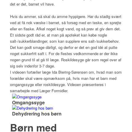
det er det, barnet vil have.
Hvis du ammer, så skal du amme hyppigere. Har du stadig svært
ved at få nok væske i barnet, så forsøg med en teske, en sprøjte
eller en flaske. Afkøl noget kogt vand, og så prøv at giv dem det.
Et sidste godt råd er, at man på apoteket kan købe nogle
salt-/sukkerblandinger, som kan supplere ens salt-/sukkerbehov.
Det kan godt smage dårligt, og derfor er det en god idé at putte
noget sukkerfrit saft i. For de flestes vedkommende er der ikke
nogen grund til at gå til læge. Roskildesyge går som regel over af
sig selv indenfor 3-7 dage.
I videoen fortæller læge Ida Biering-Sørensen om, hvad man som
forælder skal være opmærksom på, hvis man har et barn med
omgangssyge eller roskildesyge. Videoen præsenteres i
samarbejde med Læger Formidler.
Omgangssyge
Dehydrering hos børn
Børn med