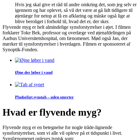
Hvis jeg skal give et råd til andre omkring det, som jeg selv er
igennem og har oplevet, så vil det være at gå lidt tidligere til
øjenlæge for netop at få en afklaring og måske også lige at
blive beroliget i forhold til, hvad det er, der sker.
Flyvende myg er helt almindelige synsforstyrrelser i øjet. I filmen
forklarer Toke Bek, professor og overlæge ved øjenafdelingen på
Aarhus Universitetshospital, om fænomenet. Mød også Jan, der
mærker til synsforstyrrelser i hverdagen. Filmen er sponsoreret af
Synoptik-Fonden.
Øjne der løber i vand
Pludseligt synstab – uden smerter
Hvad er flyvende myg?
Flyvende myg er en betegnelse for nogle tråde-lignende
synsforstyrrelser, som vi alle vil opleve på et tidspunkt i livet.
Synsfænomenet opleves typisk som: