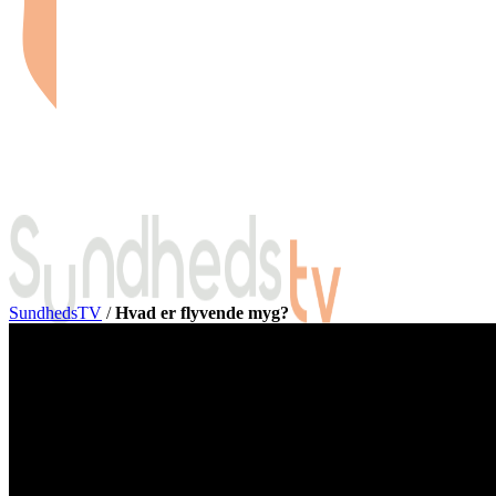
SundhedsTV
/
Hvad er flyvende myg?
Forside