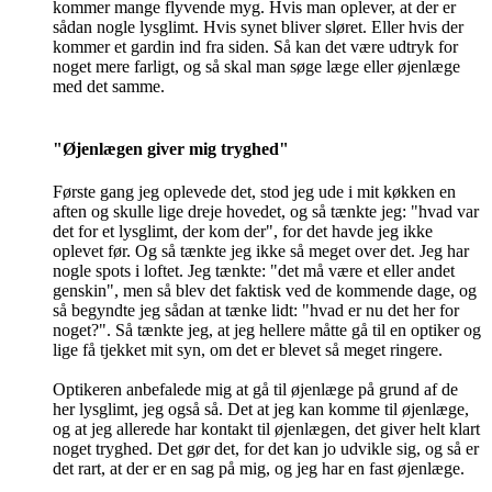
kommer mange flyvende myg. Hvis man oplever, at der er
sådan nogle lysglimt. Hvis synet bliver sløret. Eller hvis der
kommer et gardin ind fra siden. Så kan det være udtryk for
noget mere farligt, og så skal man søge læge eller øjenlæge
med det samme.
"Øjenlægen giver mig tryghed"
Første gang jeg oplevede det, stod jeg ude i mit køkken en
aften og skulle lige dreje hovedet, og så tænkte jeg: "hvad var
det for et lysglimt, der kom der", for det havde jeg ikke
oplevet før. Og så tænkte jeg ikke så meget over det. Jeg har
nogle spots i loftet. Jeg tænkte: "det må være et eller andet
genskin", men så blev det faktisk ved de kommende dage, og
så begyndte jeg sådan at tænke lidt: "hvad er nu det her for
noget?". Så tænkte jeg, at jeg hellere måtte gå til en optiker og
lige få tjekket mit syn, om det er blevet så meget ringere.
Optikeren anbefalede mig at gå til øjenlæge på grund af de
her lysglimt, jeg også så. Det at jeg kan komme til øjenlæge,
og at jeg allerede har kontakt til øjenlægen, det giver helt klart
noget tryghed. Det gør det, for det kan jo udvikle sig, og så er
det rart, at der er en sag på mig, og jeg har en fast øjenlæge.