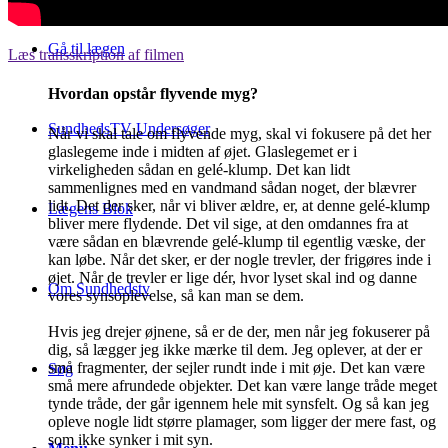
Gå til lægen
Læs transskription af filmen
Hvordan opstår flyvende myg?
SundhedsTV Undersøger
Når vi skal tale om flyvende myg, skal vi fokusere på det her
glaslegeme inde i midten af øjet. Glaslegemet er i
virkeligheden sådan en gelé-klump. Det kan lidt
sammenlignes med en vandmand sådan noget, der blævrer
lidt. Det der sker, når vi bliver ældre, er, at denne gelé-klump
Lægens Blok
bliver mere flydende. Det vil sige, at den omdannes fra at
være sådan en blævrende gelé-klump til egentlig væske, der
kan løbe. Når det sker, er der nogle trevler, der frigøres inde i
øjet. Når de trevler er lige dér, hvor lyset skal ind og danne
Om Sundhedstv
vores synsoplevelse, så kan man se dem.
Hvis jeg drejer øjnene, så er de der, men når jeg fokuserer på
dig, så lægger jeg ikke mærke til dem. Jeg oplever, at der er
små fragmenter, der sejler rundt inde i mit øje. Det kan være
Søg
små mere afrundede objekter. Det kan være lange tråde meget
tynde tråde, der går igennem hele mit synsfelt. Og så kan jeg
opleve nogle lidt større plamager, som ligger der mere fast, og
som ikke synker i mit syn.