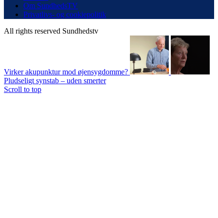
Om SundhedsTV
Privatlivs- og cookiepolitik
All rights reserved Sundhedstv
Virker akupunktur mod øjensygdomme?
Pludseligt synstab – uden smerter
Scroll to top