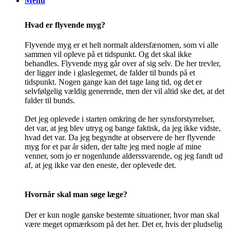
Menu
Hvad er flyvende myg?
Flyvende myg er et helt normalt aldersfænomen, som vi alle
sammen vil opleve på et tidspunkt. Og det skal ikke
behandles. Flyvende myg går over af sig selv. De her trevler,
der ligger inde i glaslegemet, de falder til bunds på et
tidspunkt. Nogen gange kan det tage lang tid, og det er
selvfølgelig vældig generende, men der vil altid ske det, at det
falder til bunds.
Det jeg oplevede i starten omkring de her synsforstyrrelser,
det var, at jeg blev utryg og bange faktisk, da jeg ikke vidste,
hvad det var. Da jeg begyndte at observere de her flyvende
myg for et par år siden, der talte jeg med nogle af mine
venner, som jo er nogenlunde alderssvarende, og jeg fandt ud
af, at jeg ikke var den eneste, der oplevede det.
Hvornår skal man søge læge?
Der er kun nogle ganske bestemte situationer, hvor man skal
være meget opmærksom på det her. Det er, hvis der pludselig