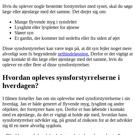
Hvis du oplever nogle bestemte forstyrrelser med synet, skal du søge
læge eller øjenlæge med det samme. Det drejer sig om:
Mange flyvende myg i synsfeltet
Lysglimt eller lyspletter for øjnene
Sløret syn
Et gardin, der kommer ind nedefra eller fra siden af øjet
Disse synsforstyrrelser kan være tegn på, at dit syn fejler noget mere
alvorligt som fx begyndende
nethindeløsning
.
Derfor er det vigtigt at
tage kontakt til din læge eller øjenlæge med det samme, hvis du
oplever en eller flere af disse synsforstyrrelser.
Hvordan opleves synsforstyrrelserne i
hverdagen?
I filmen fortæller Jan om sin oplevelse med synsforstyrrelserne i sin
hverdag. Jan er både generet af flyvende myg, lysglimt og andre
objekter, der forstyrrer hans syn. Derfor er han løbende i kontakt
med en øjenlæge, da det er vigtigt at holde øje med, hvordan hans
synsforstyrrelser udvikler sig, på grund af risikoen for at det udvikler
sig til en mere alvorlig sygdom.