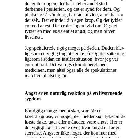
det er der nogen, der har et eller andet sted
derhenne i periferien, og det er synd for dem. Og
pludselig så står du og har fået at vide, at nu har du
det selv. Det er inde i din egen krop. Og det fylder
en med angst. Det er der ingen tvivl om. Og det
fylder en med eksistentiel angst, og man bliver
livsangst.
Jeg spekulerede rigtig meget på døden. Døden blev
ligesom en vigtig ting at tænke på. Og det satte mig
ligesom i sådan en fastlåst situation, hvor jeg var
enormt træt. Det var også kombineret med
medicinen, men altså også alle de spekulationer
man lige pludselig får.
Angst er en naturlig reaktion på en livstruende
sygdom
For rigtig mange mennesker, som får en
kræftdiagnose, vil noget, der melder sig i løbet af de
første dage, uger eller måneder, være angst. Her er
det vigtigt lige at tænke over, hvad angst er for en
størrelse. Angst er ikke noget, der kommer med