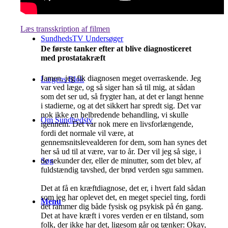
Læs transskription af filmen
SundhedsTV Undersøger
De første tanker efter at blive diagnosticeret
med prostatakræft
Jamen, jeg fik diagnosen meget overraskende. Jeg
Lægens Blok
var ved læge, og så siger han så til mig, at sådan
som det ser ud, så frygter han, at det er langt henne
i stadierne, og at det sikkert har spredt sig. Det var
nok ikke en helbredende behandling, vi skulle
Om Sundhedstv
igennem. Det var nok mere en livsforlængende,
fordi det normale vil være, at
gennemsnitslevealderen for dem, som han synes det
her så ud til at være, var to år. Der vil jeg så sige, i
de sekunder der, eller de minutter, som det blev, af
Søg
fuldstændig tavshed, der brød verden sgu sammen.
Det at få en kræftdiagnose, det er, i hvert fald sådan
som jeg har oplevet det, en meget speciel ting, fordi
Menu
det rammer dig både fysisk og psykisk på én gang.
Det at have kræft i vores verden er en tilstand, som
folk, der ikke har det, ligesom går og tænker: Okay,