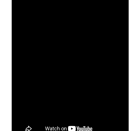
Temaer
Podcast: Ramt Af Livet
Podcast: Læge til læge
Podcast: NURSE
Artikler & Nyheder
Gå til lægen