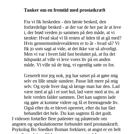
Tanker om en fremtid med prostatkræft
Fra vi fik beskeden - den første besked, den
forfærdelige besked - at der var de her par år at leve
i, der brød verden jo sammen på den måde, at vi
tænkte: Hvad skal vi få resten af tiden til at gå med?
Hvis gennemsnitslevealderen er to år - hvad så? Vi
fik jo som sagt at vide, at det ikke var så alvorligt.
Men vi var i hvert fald fast besluttet på, at fra det
tidspunkt af ville vi leve vores liv på en anden
måde. Vi ville nå de ting, vi egentlig satte os for.
Generelt tror jeg nok, jeg har satset på at gøre mig
selv en lille smule sundere. Passe lidt mere på mig
selv. Og nyde hver dag så længe man har den. Lad
være med at gå i et sort hul, lad være med at tro, at
hele verden falder sammen. Det kan sagtens lade
sig gøre at komme videre og få et fremragende liv.
Også efter du er blevet opereret, efter du har fået
behandlet det hele. Du kan sagtens få det godt.
I videoen fortæller flere patienter og pårørende om
angsten og spekulationerne forbundet med prostatakræft.
Psykolog Bo Snedker Boman forklarer, at angst er en helt