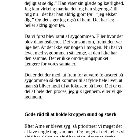
dejligt at se dig." Han viser sin glæde og kærlighed.
Jeg kan virkelig mærke det, og han siger også til
mig nu - det har han aldrig gjort før - “jeg elsker
dig.” Og det siger jeg også til ham. Det har jeg
heller aldrig gjort før.
Da vi først blev ramt af sygdommen. Eller hvor det
blev diagnosticeret. Det var som om, fremtiden var
lige her. At der ikke var nogen i morgen. Nu har vi
levet med sygdommen så længe, at den ikke har
den samme. Det er ikke omdrejningspunket
længere for vores samtaler.
Det er det der med, at frem for at være fokuseret på
sygdommen så det kommer til at fylde hele livet, at
man så bliver nødt til at fokusere på livet. Det er en
del af hele den proces, jeg gik igennem, eller vi gik
igennem.
Gode råd til at holde kroppen sund og stærk
Efter Arne er blevet syg, så prioriterer vi meget det
at lave nogle ting sammen. Og noget af det fælles vi