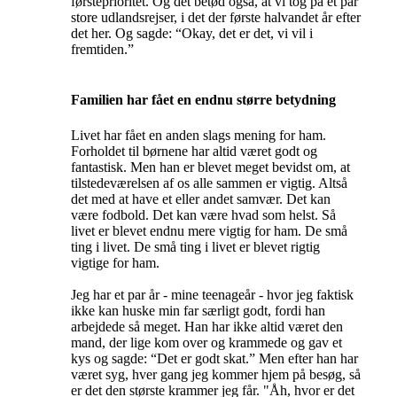
førsteprioritet. Og det betød også, at vi tog på et par
store udlandsrejser, i det der første halvandet år efter
det her. Og sagde: “Okay, det er det, vi vil i
fremtiden.”
Familien har fået en endnu større betydning
Livet har fået en anden slags mening for ham.
Forholdet til børnene har altid været godt og
fantastisk. Men han er blevet meget bevidst om, at
tilstedeværelsen af os alle sammen er vigtig. Altså
det med at have et eller andet samvær. Det kan
være fodbold. Det kan være hvad som helst. Så
livet er blevet endnu mere vigtig for ham. De små
ting i livet. De små ting i livet er blevet rigtig
vigtige for ham.
Jeg har et par år - mine teenageår - hvor jeg faktisk
ikke kan huske min far særligt godt, fordi han
arbejdede så meget. Han har ikke altid været den
mand, der lige kom over og krammede og gav et
kys og sagde: “Det er godt skat.” Men efter han har
været syg, hver gang jeg kommer hjem på besøg, så
er det den største krammer jeg får. "Åh, hvor er det