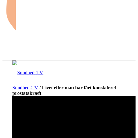
SundhedsTV
/
Livet efter man har fået konstateret
prostatakræft
Forside
Sundhed og sygdom