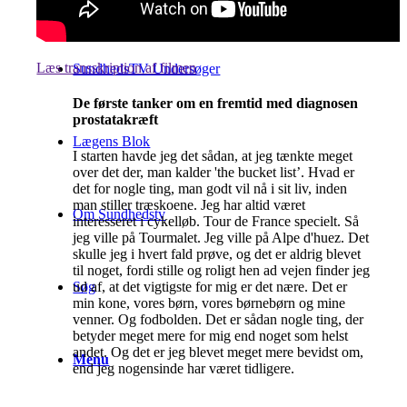
Læs transskription af filmen
SundhedsTV Undersøger
De første tanker om en fremtid med diagnosen
prostatakræft
Lægens Blok
I starten havde jeg det sådan, at jeg tænkte meget
over det der, man kalder 'the bucket list’. Hvad er
det for nogle ting, man godt vil nå i sit liv, inden
man stiller træskoene. Jeg har altid været
Om Sundhedstv
interesseret i cykelløb. Tour de France specielt. Så
jeg ville på Tourmalet. Jeg ville på Alpe d'huez. Det
skulle jeg i hvert fald prøve, og det er aldrig blevet
til noget, fordi stille og roligt hen ad vejen finder jeg
ud af, at det vigtigste for mig er det nære. Det er
Søg
min kone, vores børn, vores børnebørn og mine
venner. Og fodbolden. Det er sådan nogle ting, der
betyder meget mere for mig end noget som helst
andet. Og det er jeg blevet meget mere bevidst om,
Menu
end jeg nogensinde har været tidligere.