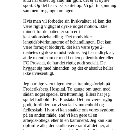
altid har elsket og altid har gjort, det er at dyrke
sport. Og det har vi så startet op. Vi går til spinning
sammen tre gange om ugen.
Hvis man vil forbedre sin livskvalitet, så kan det
være rigtig vigtigt at dyrke noget motion. Ikke
mindst for de patienter som er i
kastrationsbehandling. Det modvirker
langtidsbivirkningerne af behandlingen. Det kan
være forhøjet blodtryk, det kan være type 2-
diabetes og ikke mindst fedme. Jeg har indtryk af,
at de mænd som er med i enten patientskoler eller
FC Prostata, de har det rigtig godt socialt. De
hygger sig med hinanden, og det er absolut heller
ikke uvæsentligt.
Jeg har lige været igennem et træningsforløb på
Frederiksberg Hospital. To gange om ugen med
sådan noget speciel kræfttræning. Ellers har jeg
spillet fodbold i FC Prostata. Det har været rigtig
godt, fordi der har vi socialt sammenhold og
fællesskab. Hvor vi kan snakke om vores sygdom
på en anden måde, end vi kan gøre til en
arbejdskollega eller til en kammerat. Jeg kan kun
opfordre alle, der skulle være ramt af det her, at