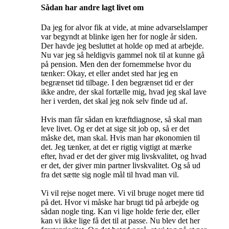
Sådan har andre lagt livet om
Da jeg for alvor fik at vide, at mine advarselslamper
var begyndt at blinke igen her for nogle år siden.
Der havde jeg besluttet at holde op med at arbejde.
Nu var jeg så heldigvis gammel nok til at kunne gå
på pension. Men den der fornemmelse hvor du
tænker: Okay, et eller andet sted har jeg en
begrænset tid tilbage. I den begrænset tid er der
ikke andre, der skal fortælle mig, hvad jeg skal lave
her i verden, det skal jeg nok selv finde ud af.
Hvis man får sådan en kræftdiagnose, så skal man
leve livet. Og er det at sige sit job op, så er det
måske det, man skal. Hvis man har økonomien til
det. Jeg tænker, at det er rigtig vigtigt at mærke
efter, hvad er det der giver mig livskvalitet, og hvad
er det, der giver min partner livskvalitet. Og så ud
fra det sætte sig nogle mål til hvad man vil.
Vi vil rejse noget mere. Vi vil bruge noget mere tid
på det. Hvor vi måske har brugt tid på arbejde og
sådan nogle ting. Kan vi lige holde ferie der, eller
kan vi ikke lige få det til at passe. Nu blev det her