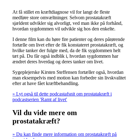
At få stillet en kræftdiagnose vil for langt de fleste
medføre store omvæltninger. Selvom prostatakræft
sjældent udvikler sig alvorligt, ved man ikke på forhånd,
hvordan sygdommen vil udvikle sig hos den enkelte.
I denne film kan du høre fire patienter og deres pårørende
fortælle om livet efter de fik konstateret prostatakræft, og
hvilke tanker der fulgte med, da de fik sygdommen helt
tæt på. Du får også indblik i, hvordan sygdommen har
ændret deres hverdag og deres tanker om livet.
Sygeplejerske Kirsten Steffensen fortæller også, hvordan
man eksempelvis med motion kan forbedre sin livskvalitet
efter at have fået kræftbehandling.
» Lyt også til dette podcastafsnit om prostatakræft i
podcastserien 'Ramt af livet'
Vil du vide mere om
prostatakræft?
» Du kan finde mere information om prostatakræft på