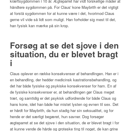
kræftsygdommen i 10 år. Ægteparret har vidt forskellige måder at
håndtere sygdommen på. For Claus' kone Maybrith er det vigtigt
at forstå sygdommen for at kunne være i det, hvorimod Claus
gerne vil vide så lidt som muligt. Han forholder sig mest til det,
han fysisk kan mærke på sin krop.
Forsøg at se det sjove i den
situation, du er blevet bragt
i
Claus oplever en række konsekvenser af behandlingen. Han er i
en behandling, der hedder medicinsk kastrationsbehandling, og
det har både fysiske og psykiske konsekvenser for ham. En af
de fysiske konsekvenser er, at behandlingen gør Claus meget
træt, og samtidig er det psykisk udfordrende for både Claus og
hans kone, idet han både har mistet lysten og evnen til sex. Det
er hårdt for Maybrith, da hun stadig har sin seksualitet, og for
hende er det særligt begæret, hun savner. Dog forsøger
ægteparret at se det sjove i den situation, de er blevet bragt i for
at kunne vende de hårde og groteske ting til noget, de kan grine