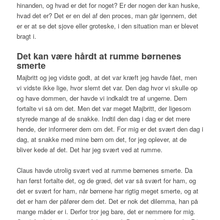
hinanden, og hvad er det for noget? Er der nogen der kan huske,
hvad det er? Det er en del af den proces, man går igennem, det
er er at se det sjove eller groteske, i den situation man er blevet
bragt i.
Det kan være hårdt at rumme børnenes
smerte
Majbritt og jeg vidste godt, at det var kræft jeg havde fået, men
vi vidste ikke lige, hvor slemt det var. Den dag hvor vi skulle op
og have dommen, der havde vi indkaldt tre af ungerne. Dem
fortalte vi så om det. Men det var meget Majbritt, der ligesom
styrede mange af de snakke. Indtil den dag i dag er det mere
hende, der informerer dem om det. For mig er det svært den dag i
dag, at snakke med mine børn om det, for jeg oplever, at de
bliver kede af det. Det har jeg svært ved at rumme.
Claus havde utrolig svært ved at rumme børnenes smerte. Da
han først fortalte det, og de græd, det var så svært for ham, og
det er svært for ham, når børnene har rigtig meget smerte, og at
det er ham der påfører dem det. Det er nok det dilemma, han på
mange måder er i. Derfor tror jeg bare, det er nemmere for mig.