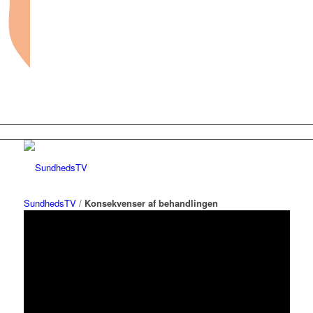
SundhedsTV
/
Konsekvenser af behandlingen
Forside
Sundhed og sygdom