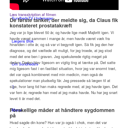
Læs transskription af filmen
SundhedsTV Undersøger
De første tanker, der meldte sig, da Claus fik
konstateret prostatakræft
Jeg var jo lige blevet 50 år, og havde lige mødt Majbritt igen. Vi
havde været sammen i mange år, men havde været væk fra
Lægens Blok
hinanden i otte år, og så var vi begyndt igen. Så fik jeg den her
diagnose, og det væltede alt muligt, for jeg troede, at jeg stod
med det ene ben i graven. Jeg spekulerede rigtig meget på
døden. Døden blev ligesom en vigtig ting at tænke på. Det satte
Om Sundhedstv
mig ligesom fast i en fastlåst situation, hvor jeg var enormt træt,
det var også kombineret med min medicin, men også de
spekulationer man pludselig får. Jeg pressede så lægen til at
sige, hvor lang tid han maks regnede med, at jeg havde igen. Det
var fem år, regnede han med at jeg maks havde. Nu har jeg snart
levet ti år med det.
Forskellige måder at håndtere sygdommen
Menu
på
Hvad sagde din kone? Hun var jo også i chok, men det var