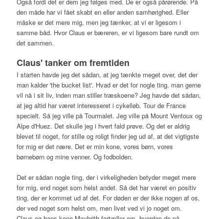
Også fordi det er dem jeg følges med. De er også pårørende. På
den måde har vi fået skabt en eller anden samhørighed. Eller
måske er det mere mig, men jeg tænker, at vi er ligesom i
samme båd. Hvor Claus er bæreren, er vi ligesom bare rundt om
det sammen.
Claus' tanker om fremtiden
I starten havde jeg det sådan, at jeg tænkte meget over, det der
man kalder 'the bucket list'. Hvad er det for nogle ting, man gerne
vil nå i sit liv, inden man stiller træskoene? Jeg havde det sådan,
at jeg altid har været interesseret i cykelløb. Tour de France
specielt. Så jeg ville på Tourmalet. Jeg ville på Mount Ventoux og
Alpe d'Huez. Det skulle jeg i hvert fald prøve. Og det er aldrig
blevet til noget, for stille og roligt finder jeg ud af, at det vigtigste
for mig er det nære. Det er min kone, vores børn, vores
børnebørn og mine venner. Og fodbolden.
Det er sådan nogle ting, der i virkeligheden betyder meget mere
for mig, end noget som helst andet. Så det har været en positiv
ting, der er kommet ud af det. For døden er der ikke nogen af os,
der ved noget som helst om, men livet ved vi jo noget om.
Claus og hans kone Maybrith fortæller om, hvordan de på