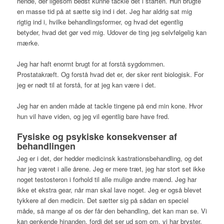
hende, der ligesom bedst kunne tackle det i starten. Hun brugte
en masse tid på at sætte sig ind i det. Jeg har aldrig sat mig
rigtig ind i, hvilke behandlingsformer, og hvad det egentlig
betyder, hvad det gør ved mig. Udover de ting jeg selvfølgelig kan
mærke.
Jeg har haft enormt brugt for at forstå sygdommen.
Prostatakræft. Og forstå hvad det er, der sker rent biologisk. For
jeg er nødt til at forstå, for at jeg kan være i det.
Jeg har en anden måde at tackle tingene på end min kone. Hvor
hun vil have viden, og jeg vil egentlig bare have fred.
Fysiske og psykiske konsekvenser af
behandlingen
Jeg er i det, der hedder medicinsk kastrationsbehandling, og det
har jeg været i alle årene. Jeg er mere træt, jeg har stort set ikke
noget testosteron i forhold til alle mulige andre mænd. Jeg har
ikke et ekstra gear, når man skal lave noget. Jeg er også blevet
tykkere af den medicin. Det sætter sig på sådan en speciel
måde, så mange af os der får den behandling, det kan man se. Vi
kan genkende hinanden, fordi det ser ud som om, vi har bryster.