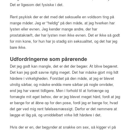
Det er ligesom det fysiske i det.
Rent psykisk der er det med det seksuelle en voldsom ting på
mange måder. Jeg er "heldig" på den måde, at jeg hverken har
lysten eller evnen. Jeg kender mange andre, der har
prostatakræft, der har lysten men ikke evnen. Det er ikke så godt
for min kone, for hun har jo stadig sin seksualitet, og det har jeg
bare ikke.
Udfordringerne som pårørende
Det jeg godt kan mangle, det er det der begær. At blive begæret.
Det kan jeg godt savne rigtig meget. Det har måske gjort mig lidt
hårdere i virkeligheden. Forstået på den måde, at jeg er blevet
utrolig sårbar, og måske endda mere sårbar på nogle områder,
end jeg har været tidligere. Men i forhold til at fortrænge og
fornægte mit eget behov, der er jeg blevet meget hård, fordi at jeg
er bange for at åbne op for den pose, fordi jeg er bange for, hvad
det gør ved mig rent følelsesmæssigt. Derfor er det nemmere at
lægge et låg på, og umiddelbart virke lidt hårdere i det.
Hvis der er en, der begynder at snakke om sex, så kigger vi på