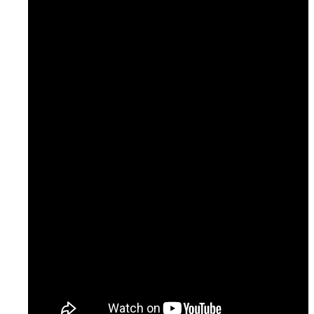
Sundhed og sygdom
Temaer
Podcast: Ramt Af Livet
Podcast: Læge til læge
Podcast: NURSE
Artikler & Nyheder