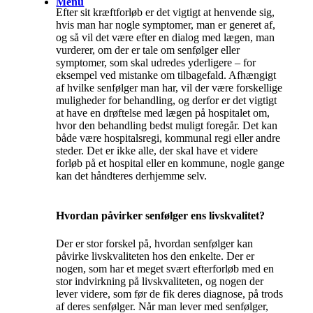
Menu
Efter sit kræftforløb er det vigtigt at henvende sig,
hvis man har nogle symptomer, man er generet af,
og så vil det være efter en dialog med lægen, man
vurderer, om der er tale om senfølger eller
symptomer, som skal udredes yderligere – for
eksempel ved mistanke om tilbagefald. Afhængigt
af hvilke senfølger man har, vil der være forskellige
muligheder for behandling, og derfor er det vigtigt
at have en drøftelse med lægen på hospitalet om,
hvor den behandling bedst muligt foregår. Det kan
både være hospitalsregi, kommunal regi eller andre
steder. Det er ikke alle, der skal have et videre
forløb på et hospital eller en kommune, nogle gange
kan det håndteres derhjemme selv.
Hvordan påvirker senfølger ens livskvalitet?
Der er stor forskel på, hvordan senfølger kan
påvirke livskvaliteten hos den enkelte. Der er
nogen, som har et meget svært efterforløb med en
stor indvirkning på livskvaliteten, og nogen der
lever videre, som før de fik deres diagnose, på trods
af deres senfølger. Når man lever med senfølger,