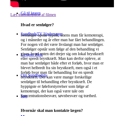
Gå til lægen
Læs transskription af filmen
Hvad er senfølger?
SundhedsTV Undersøger
Senfølger opstår typisk, imens man får kemoterapi,
og i måneder og år efter man har fået behandlingen.
For nogen vil det være livslangt man har senfølger.
Senfølger opstår som følge af den behandling vi
giver, hvad enten det drejer sig om lokal brystkræft
Lægens Blok
eller spredt brystkræft. Man kan derfor opleve, at
man har senfølger både efter et forløb, hvor man er
blevet helbredt fra sin brystkræft, men også i et
forløb hvor man får behandling for en spredt
Om Sundhedstv
brystkræft. Der kan være mange forskellige
senfølger til behandling efter brystkræft. De
hyppigste er føleforstyrrelser som følge af
kemoterapi, der kan også være tale om
koncentrationsbesvær, søvnbesvær og træthed.
Søg
Hvornår skal man kontakte lægen?