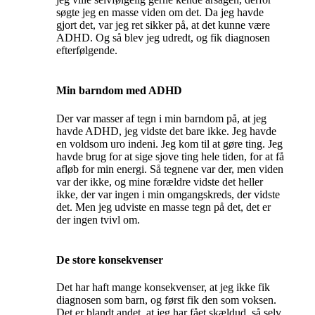
søgte jeg en masse viden om det. Da jeg havde
gjort det, var jeg ret sikker på, at det kunne være
ADHD. Og så blev jeg udredt, og fik diagnosen
efterfølgende.
Min barndom med ADHD
Der var masser af tegn i min barndom på, at jeg
havde ADHD, jeg vidste det bare ikke. Jeg havde
en voldsom uro indeni. Jeg kom til at gøre ting. Jeg
havde brug for at sige sjove ting hele tiden, for at få
afløb for min energi. Så tegnene var der, men viden
var der ikke, og mine forældre vidste det heller
ikke, der var ingen i min omgangskreds, der vidste
det. Men jeg udviste en masse tegn på det, det er
der ingen tvivl om.
De store konsekvenser
Det har haft mange konsekvenser, at jeg ikke fik
diagnosen som barn, og først fik den som voksen.
Det er blandt andet, at jeg har fået skældud, så selv