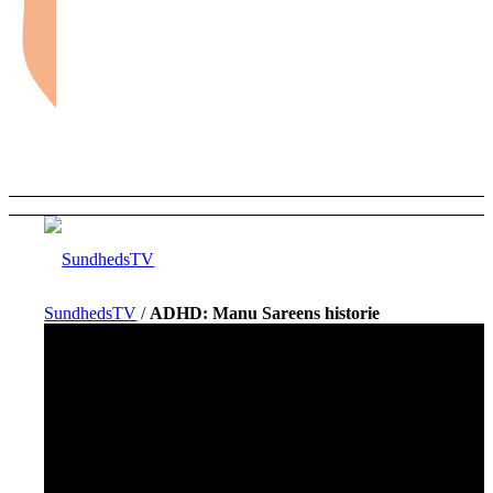
SundhedsTV
/
ADHD: Manu Sareens historie
Forside
Sundhed og sygdom