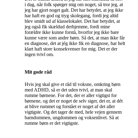
i dag, når folk spørger mig om noget, så tror jeg, at
jeg har gjort noget galt. Det har betydet, at jeg ikke
har haft en god og tryg skolegang, fordi jeg altid
blev smidt ud af klasselokalet. Det har betydet, at
jeg også fik skældud derhjemme, fordi mine
forældre ikke kunne forstå, hvorfor jeg ikke bare
kunne være som andre børn. Så det, at man ikke får
en diagnose, det at jég ikke fik en diagnose, har helt
klart haft store konsekvenser for mig. Det er der
ingen tvivl om.
Mit gode råd
Hvis jeg skal give et råd til voksne, omkring børn
med ADHD, så er det uden tvivl, at man skal
rumme børnene. For det, der er aller vigtigst for
børnene, og det er noget de selv siger, det er, at dét
at blive rummet og forstået er noget af det aller
vigtigste. Og det tager de med, hele vejen gennem
barndommen, ungdommen og voksenlivet. Så at
rumme børn er det vigtigste.