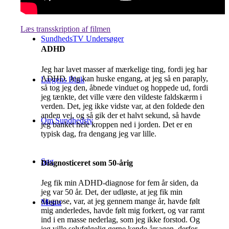
Læs transskription af filmen
SundhedsTV Undersøger
ADHD
Jeg har lavet masser af mærkelige ting, fordi jeg har
ADHD. Jeg kan huske engang, at jeg så en paraply,
Lægens Blok
så tog jeg den, åbnede vinduet og hoppede ud, fordi
jeg tænkte, det ville være den vildeste faldskærm i
verden. Det, jeg ikke vidste var, at den foldede den
anden vej, og så gik der et halvt sekund, så havde
Om Sundhedstv
jeg banket hele kroppen ned i jorden. Det er en
typisk dag, fra dengang jeg var lille.
Søg
Diagnosticeret som 50-årig
Jeg fik min ADHD-diagnose for fem år siden, da
jeg var 50 år. Det, der udløste, at jeg fik min
diagnose, var, at jeg gennem mange år, havde følt
Menu
mig anderledes, havde følt mig forkert, og var ramt
ind i en masse nederlag, som jeg ikke forstod. Og
jeg ville selvfølgelig gerne kende årsagen, derfor