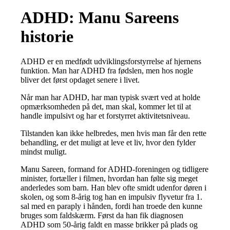
ADHD: Manu Sareens
historie
ADHD er en medfødt udviklingsforstyrrelse af hjernens
funktion. Man har ADHD fra fødslen, men hos nogle
bliver det først opdaget senere i livet.
Når man har ADHD, har man typisk svært ved at holde
opmærksomheden på det, man skal, kommer let til at
handle impulsivt og har et forstyrret aktivitetsniveau.
Tilstanden kan ikke helbredes, men hvis man får den rette
behandling, er det muligt at leve et liv, hvor den fylder
mindst muligt.
Manu Sareen, formand for ADHD-foreningen og tidligere
minister, fortæller i filmen, hvordan han følte sig meget
anderledes som barn. Han blev ofte smidt udenfor døren i
skolen, og som 8-årig tog han en impulsiv flyvetur fra 1.
sal med en paraply i hånden, fordi han troede den kunne
bruges som faldskærm. Først da han fik diagnosen
ADHD som 50-årig faldt en masse brikker på plads og