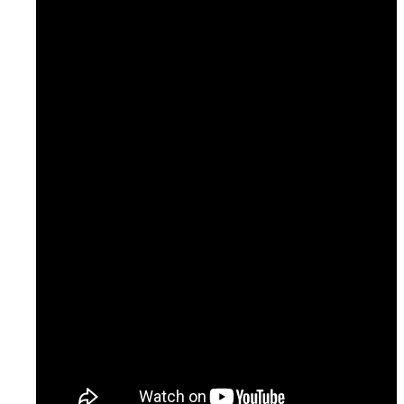
Temaer
Podcast: Ramt Af Livet
Podcast: Læge til læge
Podcast: NURSE
Artikler & Nyheder
Gå til lægen