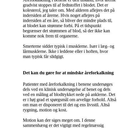
gradvist stoppes til af fedtstoffet i blodet. Det er
kolesterol, jeg taler om. Med alderen aflejres det på
indersiden af årerne. Hvis noget aflejres på
indersiden af en åre, så bliver der mindre plads til,
at blodet kan strømme forbi. På et tidspunkt
begrænser det strømmen af blod, så der ikke kan
komme nok frem til organerne.
Smerterne sidder typisk i musklerne. Især i læg- og
lårmusklerne. Ikke i leddene eller i hoften, hvor
man typisk får slidgigt.
Det kan du gøre for at mindske åreforkalkning
Patienter med åreforkalkning i benene undersøges
dels ved en klinisk undersøgelse af benet og dels
ved en måling af blodtrykket nede på anklerne. Det
er i høj grad et spørgsmål om arvelige forhold. Altså
om man er disponeret til det og ens livsstil. Altså
rygning, motion og kost.
Motion kan der siges meget om. I denne
sammenhæng er det vigtigt med regelmæssig