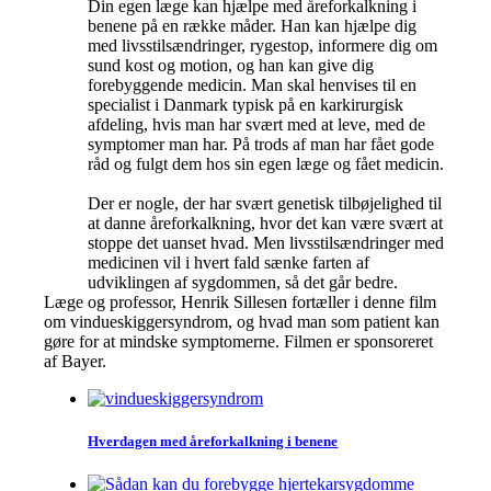
Din egen læge kan hjælpe med åreforkalkning i
benene på en række måder. Han kan hjælpe dig
med livsstilsændringer, rygestop, informere dig om
sund kost og motion, og han kan give dig
forebyggende medicin. Man skal henvises til en
specialist i Danmark typisk på en karkirurgisk
afdeling, hvis man har svært med at leve, med de
symptomer man har. På trods af man har fået gode
råd og fulgt dem hos sin egen læge og fået medicin.
Der er nogle, der har svært genetisk tilbøjelighed til
at danne åreforkalkning, hvor det kan være svært at
stoppe det uanset hvad. Men livsstilsændringer med
medicinen vil i hvert fald sænke farten af
udviklingen af sygdommen, så det går bedre.
Læge og professor, Henrik Sillesen fortæller i denne film
om vindueskiggersyndrom, og hvad man som patient kan
gøre for at mindske symptomerne. Filmen er sponsoreret
af Bayer.
Hverdagen med åreforkalkning i benene