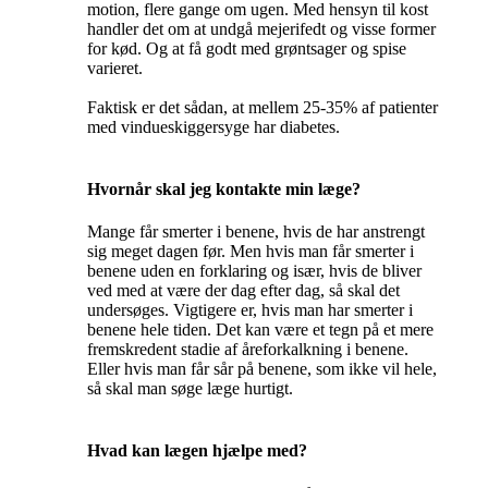
motion, flere gange om ugen. Med hensyn til kost
handler det om at undgå mejerifedt og visse former
for kød. Og at få godt med grøntsager og spise
varieret.
Faktisk er det sådan, at mellem 25-35% af patienter
med vindueskiggersyge har diabetes.
Hvornår skal jeg kontakte min læge?
Mange får smerter i benene, hvis de har anstrengt
sig meget dagen før. Men hvis man får smerter i
benene uden en forklaring og især, hvis de bliver
ved med at være der dag efter dag, så skal det
undersøges. Vigtigere er, hvis man har smerter i
benene hele tiden. Det kan være et tegn på et mere
fremskredent stadie af åreforkalkning i benene.
Eller hvis man får sår på benene, som ikke vil hele,
så skal man søge læge hurtigt.
Hvad kan lægen hjælpe med?