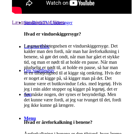
Læs transskription af filmen
SundhedsTV Undersøger
Hvad er vindueskiggersyge?
Lægmandsbetegnelsen er vindueskiggersyge. Det
Lægens Blok
kalder man den fordi, når man har åreforkalkning i
benene, så gør det ondt, når man har gået et stykke
tid, og man er nødt til at holde en pause. Når man
pludselig er nødt til, at holde en pause, så har man
Om Sundhedstv
tit en tilbøjelighed til at kigge sig omkring. Hvis der
er noget at kigge på, så kigger man på det. Det
kunne være et butiksvindue f.eks. med legetøj. Hvis
jeg i min alder stopper og kigger på legetøj, det er
der måske nogen, der synes er besynderligt. Men
Søg
det kunne være fordi, at jeg var tvunget til det, fordi
jeg ikke kunne gå længere.
Menu
Hvad er åreforkalkning i benene?
Åreforkalkning i benene er den tilstand, hvor årerne