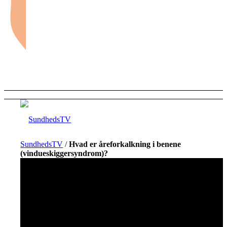
SundhedsTV
/
Hvad er åreforkalkning i benene
(vindues­kiggersyndrom)?
Forside
Sundhed og sygdom