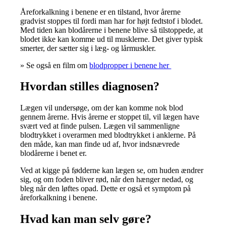
Åreforkalkning i benene er en tilstand, hvor årerne
gradvist stoppes til fordi man har for højt fedtstof i blodet.
Med tiden kan blodårerne i benene blive så tilstoppede, at
blodet ikke kan komme ud til musklerne. Det giver typisk
smerter, der sætter sig i læg- og lårmuskler.
» Se også en film om
blodpropper i benene her
Hvordan stilles diagnosen?
Lægen vil undersøge, om der kan komme nok blod
gennem årerne. Hvis årerne er stoppet til, vil lægen have
svært ved at finde pulsen. Lægen vil sammenligne
blodtrykket i overarmen med blodtrykket i anklerne. På
den måde, kan man finde ud af, hvor indsnævrede
blodårerne i benet er.
Ved at kigge på fødderne kan lægen se, om huden ændrer
sig, og om foden bliver rød, når den hænger nedad, og
bleg når den løftes opad. Dette er også et symptom på
åreforkalkning i benene.
Hvad kan man selv gøre?