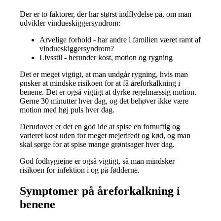
Der er to faktorer, der har størst indflydelse på, om man
udvikler vindueskiggersyndrom:
Arvelige forhold - har andre i familien været ramt af
vindueskiggersyndrom?
Livsstil - herunder kost, motion og rygning
Det er meget vigtigt, at man undgår rygning, hvis man
ønsker at mindske risikoen for at få åreforkalkning i
benene. Det er også vigtigt at dyrke regelmæssig motion.
Gerne 30 minutter hver dag, og det behøver ikke være
motion med høj puls hver dag.
Derudover er det en god ide at spise en fornuftig og
varieret kost uden for meget mejerifedt og kød, og man
skal sørge for at spise mange grøntsager hver dag.
God fodhygiejne er også vigtigt, så man mindsker
risikoen for infektion i og på fødderne.
Symptomer på åreforkalkning i
benene